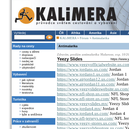
Vyhledej
ČR
Afrika
Amerika
Asie
KALiMERA
>
Fórum
>
Antimalarika
Rady na cesty
Antimalarika
>
cesty s dětmi
Zdravím, prodám antimalarika Malarone, exp. 10/201
>
doprava
>
nebezpečí
Yeezy Slides
https://www.
>
nedej se
https://www.yeezyofficialwebsite.us.co
>
praktické
>
ubytování
https://www.jordans.us.com/
Jordan
https://www.jordans1.us.com/
Jordan 1
Vybavení
https://www.airjordan12.us.com/
Jordan
>
jak vybrat
>
literatura
https://www.airjordan11.us.com/
Jordan
>
materiály
https://www.yeezyslideswebsite.us.com/
>
novinky
>
testovna
https://www.nfl-shop.us.com/
NFL Shop
https://www.nfl-store.us.com/
NFL Store
Turistika
https://www.yeezyslides.mx/
Yeezy Slid
>
cyklo
https://www.jordan4.mx/
Jordan 4
>
expedice
>
hory
https://www.jordan4.us.com/
Jordan 4
>
lyže a sněžnice
https://www.nfl-jerseys.us.com/
NFL Jer
Práce v zahraničí
https://www.yeezy-stores.us.com/
Yeezy
>
zkušenosti
https://www.yeezyslidesstore.us.com/
Ye