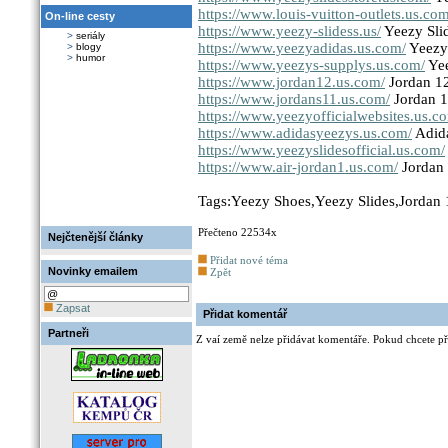
https://www.louis-vuitton-outlets.us.com
On-line cesty
https://www.yeezy-slidess.us/
Yeezy Sli
>
seriály
https://www.yeezyadidas.us.com/
Yeezy
>
blogy
>
humor
https://www.yeezys-supplys.us.com/
Yee
https://www.jordan12.us.com/
Jordan 1
https://www.jordans11.us.com/
Jordan 1
https://www.yeezyofficialwebsites.us.c
https://www.adidasyeezys.us.com/
Adid
https://www.yeezyslidesofficial.us.com/
https://www.air-jordan1.us.com/
Jordan
Tags:Yeezy Shoes,Yeezy Slides,Jordan 
Přečteno 22534x
Nejčtenější články
Přidat nové téma
Novinky emailem
Zpět
Zapsat
Přidat komentář
Partneři
Z vaí země nelze přidávat komentáře. Pokud chcete při