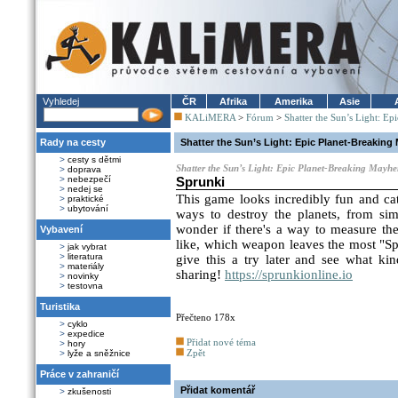
Vyhledej
ČR
Afrika
Amerika
Asie
KALiMERA
>
Fórum
>
Shatter the Sun’s Light: E
Rady na cesty
Shatter the Sun’s Light: Epic Planet-Breakin
>
cesty s dětmi
Shatter the Sun’s Light: Epic Planet-Breaking Mayh
>
doprava
>
nebezpečí
Sprunki
>
nedej se
This game looks incredibly fun and cath
>
praktické
>
ubytování
ways to destroy the planets, from simp
wonder if there's a way to measure the
Vybavení
like, which weapon leaves the most "Spr
>
jak vybrat
>
literatura
give this a try later and see what ki
>
materiály
sharing!
https://sprunkionline.io
>
novinky
>
testovna
Turistika
Přečteno 178x
>
cyklo
>
expedice
Přidat nové téma
>
hory
Zpět
>
lyže a sněžnice
Práce v zahraničí
Přidat komentář
>
zkušenosti