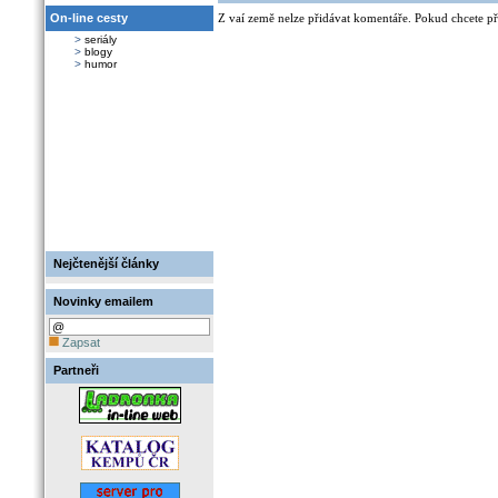
On-line cesty
Z vaí země nelze přidávat komentáře. Pokud chcete při
>
seriály
>
blogy
>
humor
Nejčtenější články
Novinky emailem
Zapsat
Partneři