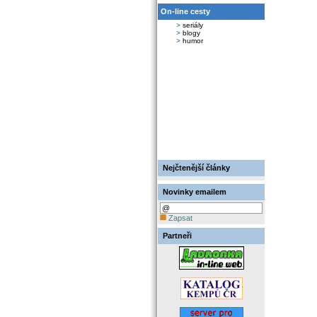
On-line cesty
>
seriály
>
blogy
>
humor
Nejčtenější články
Novinky emailem
Zapsat
Partneři