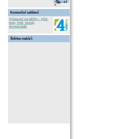
Komerční sdělení
Vybavení na běžky - lyže,
boty, hole, bundy,
termoprádlo
Štěrba nabízí: