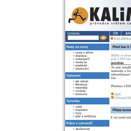
Vyhledej
ČR
Afr
KALiMERA
Rady na cesty
Pivní bar U 
>
cesty s dětmi
Blížilo se dat
>
doprava
pak 2 000 km 
>
nebezpečí
>
nedej se
pozdrav
>
praktické
To sem netušil
>
ubytování
materialy o ře
zdeno(hanzuv 
Vybavení
čau
>
jak vybrat
>
literatura
Přečteno 1450
>
materiály
>
novinky
>
testovna
Zpět
Zobrazit čl
Turistika
>
cyklo
>
expedice
Přidat kome
>
hory
>
lyže a sněžnice
Z vaí země nel
Práce v zahraničí
>
zkušenosti