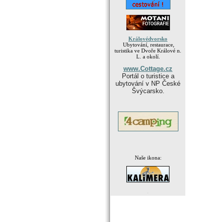
Královédvorsko
Ubytování, restaurace,
turistika ve Dvoře Králové n.
L. a okolí.
www.Cottage.cz
Portál o turistice a
ubytování v NP České
Švýcarsko.
Naše ikona:
.