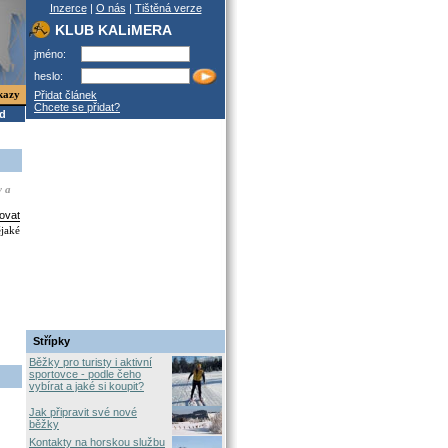
Inzerce
|
O nás
|
Tištěná verze
KLUB KALiMERA
jméno:
heslo:
kazy
Přidat článek
Chcete se přidat?
od
y a
ovat
ějaké
Střípky
Běžky pro turisty i aktivní
sportovce - podle čeho
vybírat a jaké si koupit?
Jak připravit své nové
běžky
Kontakty na horskou službu