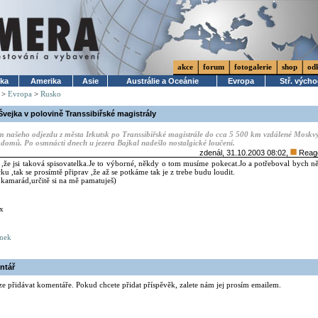
akce
forum
fotogalerie
shop
od
ika
Amerika
Asie
Austrálie a Oceánie
Evropa
Stř. vých
>
Evropa
>
Rusko
Švejka v polovině Transsibiřské magistrály
um našeho odjezdu z města Irkutsk po Transsibiřské magistrále do cca 5 500 km vzdálené Moskv
domů. Po osmnácti dnech u jezera Bajkal nadešlo nostalgické loučení.
zdenál
, 31.10.2003 08:02,
Reag
 ,že jsi taková spisovatelka.Je to výborné, někdy o tom musíme pokecat.Jo a potřeboval bych n
cku ,tak se prosímtě připrav ,že až se potkáme tak je z trebe budu loudit.
kamarád,určitě si na mě pamatuješ)
x
ánek
ntář
ze přidávat komentáře. Pokud chcete přidat příspěvěk, zalete nám jej prosím emailem.