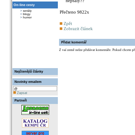
nepsaly??
On-line cesty
>
seriály
Přečteno 9822x
>
blogy
>
humor
Zpět
Zobrazit článek
Přidat komentář
Z vaí země nelze přidávat komentáře. Pokud chcete při
Nejčtenější články
Novinky emailem
Zapsat
Partneři