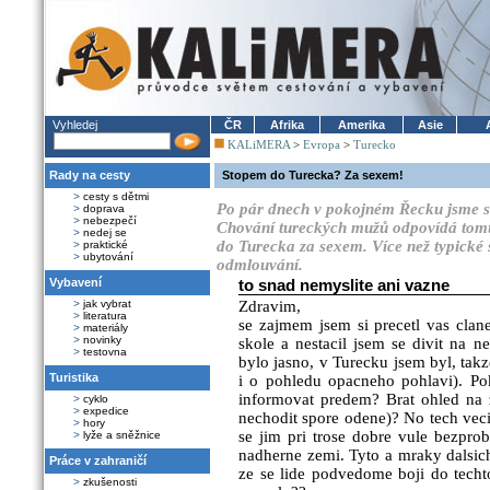
Vyhledej
ČR
Afrika
Amerika
Asie
KALiMERA
>
Evropa
>
Turecko
Rady na cesty
Stopem do Turecka? Za sexem!
>
cesty s dětmi
Po pár dnech v pokojném Řecku jsme s
>
doprava
>
nebezpečí
Chování tureckých mužů odpovídá tomu,
>
nedej se
do Turecka za sexem. Více než typické 
>
praktické
>
ubytování
odmlouvání.
Vybavení
to snad nemyslite ani vazne
>
jak vybrat
Zdravim,
>
literatura
se zajmem jsem si precetl vas clane
>
materiály
>
novinky
skole a nestacil jsem se divit na ne
>
testovna
bylo jasno, v Turecku jsem byl, ta
Turistika
i o pohledu opacneho pohlavi). Po
informovat predem? Brat ohled na z
>
cyklo
>
expedice
nechodit spore odene)? No tech veci
>
hory
se jim pri trose dobre vule bezpr
>
lyže a sněžnice
nadherne zemi. Tyto a mraky dalsic
Práce v zahraničí
ze se lide podvedome boji do techto 
>
zkušenosti