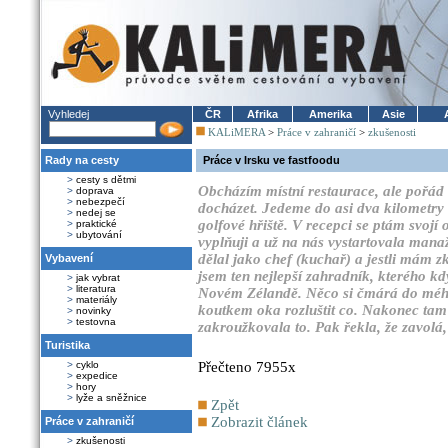
Vyhledej
ČR
Afrika
Amerika
Asie
KALiMERA
>
Práce v zahraničí
>
zkušenosti
Rady na cesty
Práce v Irsku ve fastfoodu
>
cesty s dětmi
Obcházím místní restaurace, ale pořád 
>
doprava
>
nebezpečí
docházet. Jedeme do asi dva kilometry
>
nedej se
golfové hřiště. V recepci se ptám svojí
>
praktické
>
ubytování
vyplňuji a už na nás vystartovala mana
dělal jako chef (kuchař) a jestli mám z
Vybavení
jsem ten nejlepší zahradník, kterého kdy
>
jak vybrat
>
literatura
Novém Zélandě. Něco si čmárá do mého 
>
materiály
koutkem oka rozluštit co. Nakonec ta
>
novinky
>
testovna
zakroužkovala to. Pak řekla, že zavolá, 
Turistika
>
cyklo
Přečteno 7955x
>
expedice
>
hory
>
lyže a sněžnice
Zpět
Zobrazit článek
Práce v zahraničí
>
zkušenosti