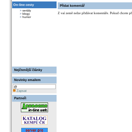
On-line cesty
Přidat komentář
>
seriály
Z vaí země nelze přidávat komentáře. Pokud chcete při
>
blogy
>
humor
Nejčtenější články
Novinky emailem
Zapsat
Partneři