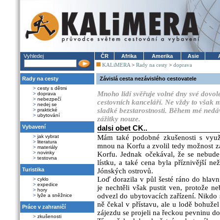
Vyhledej
ČR
Afrika
Amerika
Asie
KALiMERA
>
Rady na cesty
>
doprava
Rady na cesty
Závislá cesta nezávislého cestovatele
>
cesty s dětmi
Mnoho lidí svěřuje volné dny své dovol
>
doprava
>
nebezpečí
cestovních kanceláří. Ne vždy to však 
>
nedej se
sladké bezstarostnosti. Během mé nedá
>
praktické
>
ubytování
zážitky nouze.
Vybavení
dalsi obet CK..
>
jak vybrat
Mám také podobné zkušenosti s využit
>
literatura
mnou na Korfu a zvolil tedy možnost z
>
materiály
>
novinky
Korfu. Jednak očekával, že se nebude
>
testovna
lístku, a také cena byla příznivější ne
Turistika
Jónských ostrovů.
Loď dorazila v půl šesté ráno do hlavn
>
cyklo
>
expedice
je nechtěli však pustit ven, protože ne
>
hory
odvezl do ubytovacích zařízení. Nikdo 
>
lyže a sněžnice
ně čekal v přístavu, ale u lodě bohužel
Práce v zahraničí
zájezdu se projeli na řeckou pevninu do
>
zkušenosti