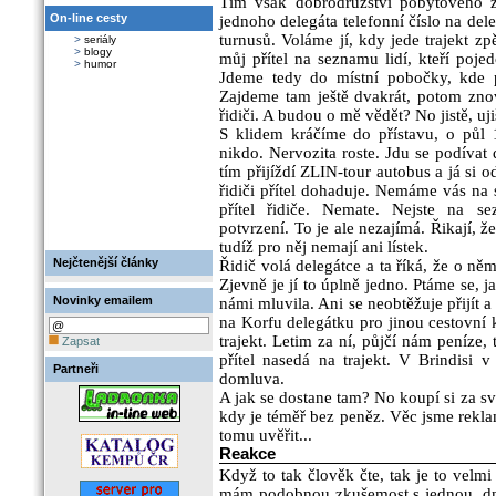
Tím však dobrodružství pobytového z
On-line cesty
jednoho delegáta telefonní číslo na dele
turnusů. Voláme jí, kdy jede trajekt zp
>
seriály
>
blogy
můj přítel na seznamu lidí, kteří poj
>
humor
Jdeme tedy do místní pobočky, kde 
Zajdeme tam ještě dvakrát, potom znov
řidiči. A budou o mě vědět? No jistě, uj
S klidem kráčíme do přístavu, o půl
nikdo. Nervozita roste. Jdu se podívat 
tím přijíždí ZLIN-tour autobus a já si o
řidiči přítel dohaduje. Nemáme vás na 
přítel řidiče. Nemate. Nejste na s
potvrzení. To je ale nezajímá. Řikají, 
tudíž pro něj nemají ani lístek.
Nejčtenější články
Řidič volá delegátce a ta říká, že o něm
Zjevně je jí to úplně jedno. Ptáme se, 
Novinky emailem
námi mluvila. Ani se neobtěžuje přijít a
na Korfu delegátku pro jinou cestovní k
trajekt. Letim za ní, půjčí nám peníze,
Zapsat
přítel nasedá na trajekt. V Brindisi 
Partneři
domluva.
A jak se dostane tam? No koupí si za sv
kdy je téměř bez peněz. Věc jsme rekl
tomu uvěřit...
Reakce
Když to tak člověk čte, tak je to velmi
mám podobnou zkušemost s jednou, dne