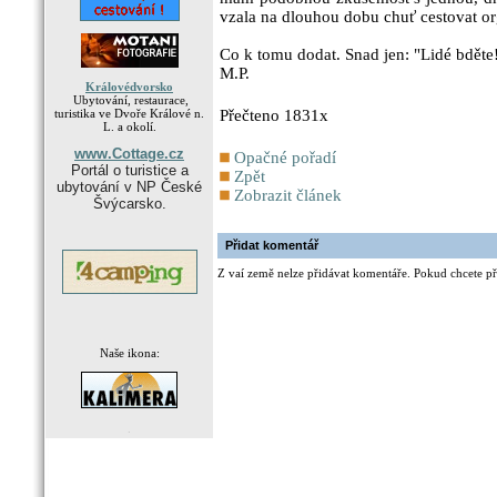
vzala na dlouhou dobu chuť cestovat o
Co k tomu dodat. Snad jen: "Lidé bděte
M.P.
Královédvorsko
Ubytování, restaurace,
turistika ve Dvoře Králové n.
Přečteno 1831x
L. a okolí.
www.Cottage.cz
Opačné pořadí
Portál o turistice a
Zpět
ubytování v NP České
Zobrazit článek
Švýcarsko.
Přidat komentář
Z vaí země nelze přidávat komentáře. Pokud chcete při
Naše ikona:
.