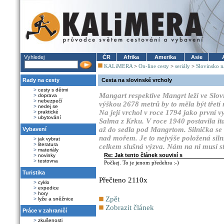
Vyhledej
ČR
Afrika
Amerika
Asie
KALiMERA
>
On-line cesty
>
seriály
>
Slovinsko n
Rady na cesty
Cesta na slovinské vrcholy
>
cesty s dětmi
Mangart respektive Mangrt leží ve Slo
>
doprava
>
nebezpečí
výškou 2678 metrů by to měla být třetí
>
nedej se
Na její vrchol v roce 1794 jako první v
>
praktické
>
ubytování
Salma z Krku. V roce 1940 postavila it
až do sedla pod Mangrtom. Silnička se 
Vybavení
nad mořem. Je to nejvýše položená silnic
>
jak vybrat
>
literatura
celkem slušná výzva. Nám na ni musí st
>
materiály
Re: Jak tento článek souvisí s
>
novinky
>
testovna
Počkej. To je jenom předehra :-)
Turistika
Přečteno 2110x
>
cyklo
>
expedice
>
hory
Zpět
>
lyže a sněžnice
Zobrazit článek
Práce v zahraničí
>
zkušenosti