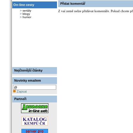
Přidat komentář
On-line cesty
>
seriály
Z vaí země nelze přidávat komentáře. Pokud chcete při
>
blogy
>
humor
Nejčtenější články
Novinky emailem
Zapsat
Partneři