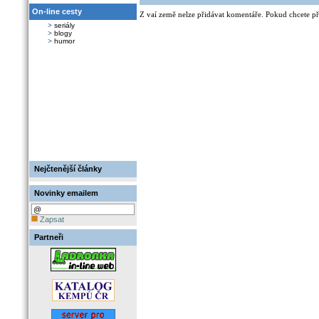
On-line cesty
Z vaí země nelze přidávat komentáře. Pokud chcete při
>
seriály
>
blogy
>
humor
Nejčtenější články
Novinky emailem
Zapsat
Partneři