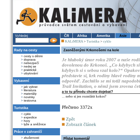
Vyhledej
ČR
Afrika
Amerika
Asie
KALiMERA
>
Turistika
>
cyklo
Rady na cesty
Zasněženými Krkonošemi na kole
>
cesty s dětmi
Je hluboký únor roku 2007 a naše rodin
>
doprava
>
nebezpečí
dovolenou do Krkonoš. „Co kdybych si
>
nedej se
kdybych si s sebou vzal kolo?“ Opakova
>
praktické
>
ubytování
představte si, krk rodiny hlavě rodiny
odpověď. Zachtělo se mi totiž napodobit
Vybavení
Trail Invitation, o němž jsem zrovna č
>
jak vybrat
>
literatura
a to tu přírodu chcete dojebat?
>
materiály
... nebo si jen rozmlátit kokos?
>
novinky
>
testovna
Přečteno 3372x
Turistika
>
cyklo
>
expedice
Zpět
>
hory
Zobrazit článek
>
lyže a sněžnice
Práce v zahraničí
>
zkušenosti
Přidat komentář