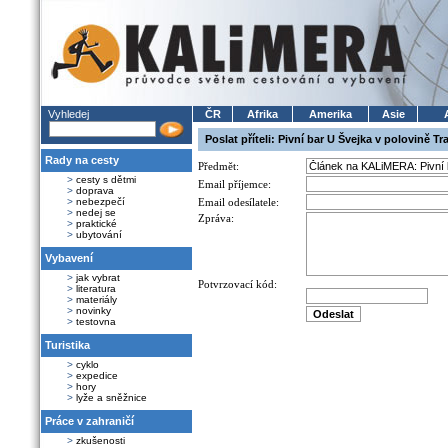
Vyhledej
ČR
Afrika
Amerika
Asie
Poslat příteli: Pivní bar U Švejka v polovině T
Rady na cesty
Předmět:
>
cesty s dětmi
Email příjemce:
>
doprava
>
nebezpečí
Email odesílatele:
>
nedej se
Zpráva:
>
praktické
>
ubytování
Vybavení
>
jak vybrat
Potvrzovací kód:
>
literatura
>
materiály
>
novinky
>
testovna
Turistika
>
cyklo
>
expedice
>
hory
>
lyže a sněžnice
Práce v zahraničí
>
zkušenosti