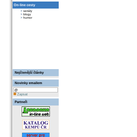
On-line cesty
>
seriály
>
blogy
>
humor
Nejčtenější články
Novinky emailem
Zapsat
Partneři