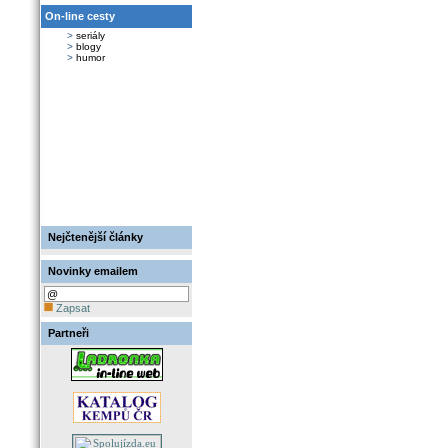
On-line cesty
>
seriály
>
blogy
>
humor
Nejčtenější články
Novinky emailem
Zapsat
Partneři