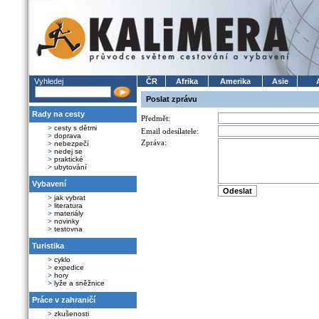
Vyhledej
ČR
Afrika
Amerika
Asie
Poslat zprávu
Rady na cesty
Předmět:
>
cesty s dětmi
Email odesílatele:
>
doprava
Zpráva:
>
nebezpečí
>
nedej se
>
praktické
>
ubytování
Vybavení
>
jak vybrat
>
literatura
>
materiály
>
novinky
>
testovna
Turistika
>
cyklo
>
expedice
>
hory
>
lyže a sněžnice
Práce v zahraničí
>
zkušenosti