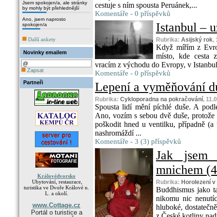
Jsem spokojen/a, ale stránky
cestuje s ním spousta Peruánek,...
by mohly být přehlednější
Komentáře - 0 příspěvků
Ano, jsem naprosto
Istanbul – už
spokojen/a
Další ankety
Rubrika:
Asijský rok
,
Když mířím z Evro
Novinky emailem
místo, kde cesta z
vracím z východu do Evropy, v Istanbul
Zapsat
Komentáře - 0 příspěvků
Partneři
Lepení a vyměňování duš
Rubrika:
Cykloporadna na pokračování
, 11.
Spousta lidí mění píchlé duše. A pod
Ano, vozím s sebou dvě duše, protože
poškodit hned u ventilku, případně (a 
nashromáždí ...
Komentáře - 3 (3) příspěvků
Jak jsem 
mnichem (4.
Královédvorsko
Ubytování, restaurace,
Rubrika:
Horolezení 
turistika ve Dvoře Králové n.
Buddhismus jako t
L. a okolí.
nikomu nic nenutíc
www.Cottage.cz
hluboké, dostatečně
Portál o turistice a
z České kotliny nad