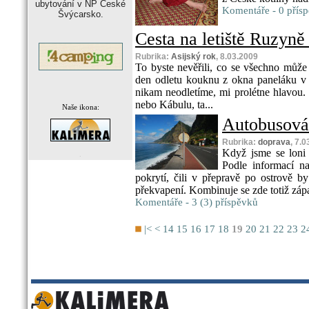
ubytování v NP České
Komentáře - 0 přís
Švýcarsko.
Cesta na letiště Ruzyně 
Rubrika:
Asijský rok
, 8.03.2009
To byste nevěřili, co se všechno může
den odletu kouknu z okna paneláku v 
nikam neodletíme, mi prolétne hlavou
nebo Kábulu, ta...
Naše ikona:
Autobusová
Rubrika:
doprava
, 7.
Když jsme se loni 
.
Podle informací n
pokrytí, čili v přepravě po ostrově 
překvapení. Kombinuje se zde totiž zápa
Komentáře - 3 (3) příspěvků
|<
<
14
15
16
17
18
19
20
21
22
23
2