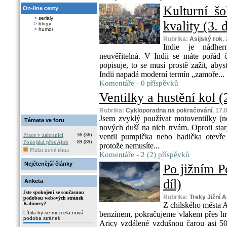
Kulturní š
On-line cesty
>
seriály
kvality (3. d
>
blogy
>
humor
Rubrika:
Asijský rok
,
Indie je nádher
neuvěřitelná. V Indii se máte pořád
popisuje, to se musí prostě zažít, aby
Indii napadá moderní termín „zamoře...
Komentáře - 0 příspěvků
Ventilky a hustění kol (2
Rubrika:
Cykloporadna na pokračování
, 17.
Jsem zvyklý používat motoventilky (neb
Témata ve foru
nových duší na nich trvám. Oproti sta
Prace v zahranici
36 (36)
ventil pumpička nebo hadička otevř
Pokojská přes Ajob
89 (89)
protože nemusíte...
Přidat nové téma
Komentáře - 2 (2) příspěvků
Nejčtenější články
Po jižním P
díl)
Anketa
Jste spokojeni se současnou
Rubrika:
Treky Jižní 
podobou webových stránek
Kalimery?
Z chilského města A
Líbila by se mi zcela nová
benzínem, pokračujeme vlakem přes hr
podoba stránek
Aricy vzdálené vzdušnou čarou asi 50