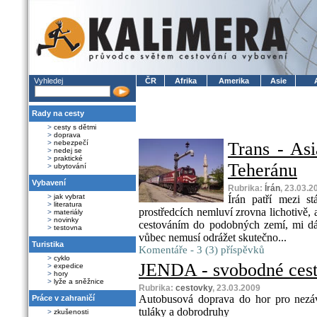
Vyhledej
ČR
Afrika
Amerika
Asie
Rady na cesty
>
cesty s dětmi
>
doprava
>
nebezpečí
Trans - As
>
nedej se
>
praktické
Teheránu
>
ubytování
Vybavení
Rubrika:
Írán
, 23.03.2
>
jak vybrat
Írán patří mezi s
>
literatura
prostředcích nemluví zrovna lichotivě,
>
materiály
>
novinky
cestováním do podobných zemí, mi dá j
>
testovna
vůbec nemusí odrážet skutečno...
Turistika
Komentáře - 3 (3) příspěvků
>
cyklo
JENDA - svobodné cest
>
expedice
>
hory
>
lyže a sněžnice
Rubrika:
cestovky
, 23.03.2009
Autobusová doprava do hor pro nezávisl
Práce v zahraničí
tuláky a dobrodruhy
>
zkušenosti