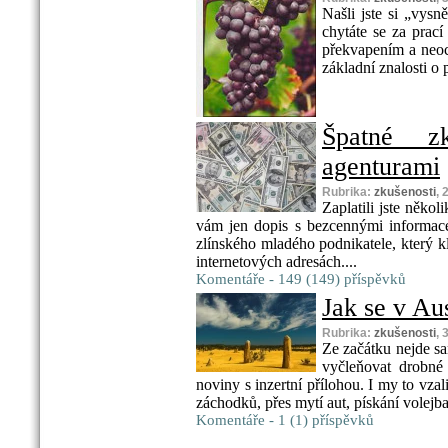
Našli jste si „vysně
chytáte se za prac
překvapením a neoci
základní znalosti o
Špatné zk
agenturami
Rubrika:
zkušenosti
, 
Zaplatili jste někol
vám jen dopis s bezcennými informace
zlínského mladého podnikatele, který k
internetových adresách....
Komentáře - 149 (149) příspěvků
Jak se v Aus
Rubrika:
zkušenosti
, 
Ze začátku nejde sam
vyčleňovat drobné
noviny s inzertní přílohou. I my to vza
záchodků, přes mytí aut, pískání volejbal
Komentáře - 1 (1) příspěvků