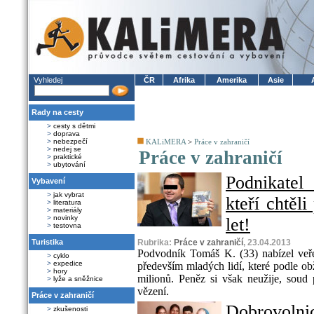
Vyhledej
ČR
Afrika
Amerika
Asie
Rady na cesty
>
cesty s dětmi
>
doprava
>
nebezpečí
KALiMERA
>
Práce v zahraničí
>
nedej se
Práce v zahraničí
>
praktické
>
ubytování
Podnikatel
Vybavení
>
jak vybrat
kteří chtěli
>
literatura
>
materiály
>
novinky
let!
>
testovna
Turistika
Rubrika:
Práce v zahraničí
, 23.04.2013
Podvodník Tomáš K. (33) nabízel veřej
>
cyklo
>
expedice
především mladých lidí, které podle o
>
hory
milionů. Peněz si však neužije, soud 
>
lyže a sněžnice
vězení.
Práce v zahraničí
Dobrovolni
>
zkušenosti