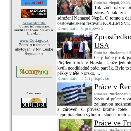
Rubrika:
Nepál
, 29.03
Tak zněl název p
zároveň tak zní i
sdružení Namasté Nepál. O tomto a dal
cestovatelském festivalu KOLEM SVĚT
Královédvorsko
Ubytování, restaurace,
Komentáře - 0 příspěvků
turistika ve Dvoře Králové n.
L. a okolí.
Zprostředk
www.Cottage.cz
USA
Portál o turistice a
ubytování v NP České
Rubrika:
zkušenosti
, 
Švýcarsko.
Celý loňský rok jse
třítýdenní trek v Norsku. Jenže jednoh
kvůli neodkladné práci parťák. Bylo to 
pěšky v létě Norsko, ...
Komentáře - 5 (5) příspěvků
Práce v Ře
Naše ikona:
Rubrika:
zkušenosti
, 
Sezónní práce v za
zajímavou možností,
a zároveň si přivézt kromě fotek 
.
nepopiratelnou výhodu - slunce, moře a 
Práce ve Fr
Rubrika:
zkušenosti
, 