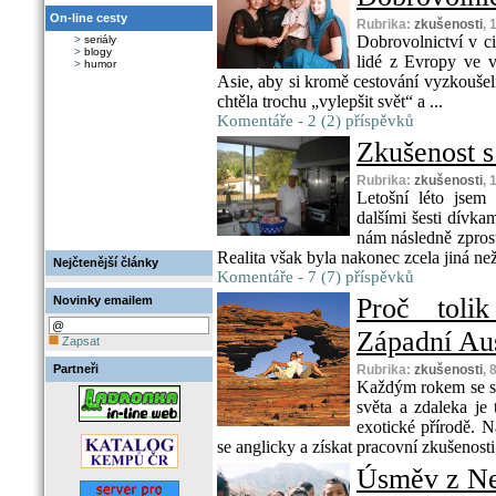
On-line cesty
Rubrika:
zkušenosti
, 
Dobrovolnictví v ci
>
seriály
>
blogy
lidé z Evropy ve v
>
humor
Asie, aby si kromě cestování vyzkoušeli
chtěla trochu „vylepšit svět“ a ...
Komentáře - 2 (2) příspěvků
Zkušenost s
Rubrika:
zkušenosti
, 
Letošní léto jsem
dalšími šesti dívka
nám následně zprost
Realita však byla nakonec zcela jiná než
Nejčtenější články
Komentáře - 7 (7) příspěvků
Proč toli
Novinky emailem
Západní Aus
Zapsat
Partneři
Rubrika:
zkušenosti
, 
Každým rokem se st
světa a zdaleka je
exotické přírodě. N
se anglicky a získat pracovní zkušenost
Úsměv z Ne