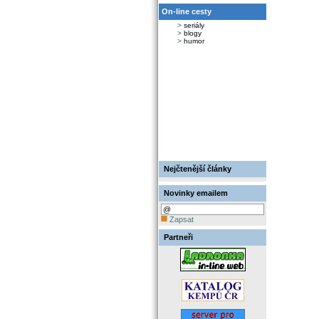
On-line cesty
>
seriály
>
blogy
>
humor
Nejčtenější články
Novinky emailem
Zapsat
Partneři