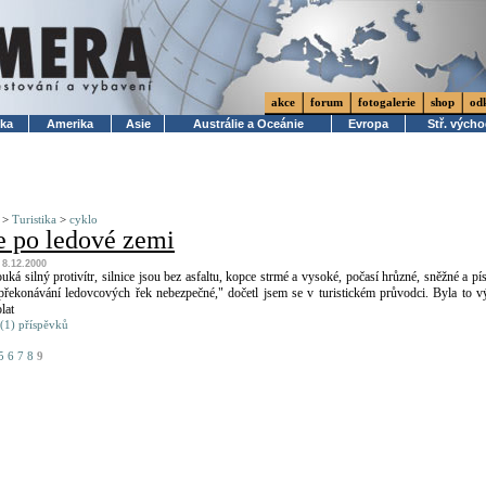
akce
forum
fotogalerie
shop
od
ika
Amerika
Asie
Austrálie a Oceánie
Evropa
Stř. vých
>
Turistika
>
cyklo
e po ledové zemi
, 8.12.2000
ouká silný protivítr, silnice jsou bez asfaltu, kopce strmé a vysoké, počasí hrůzné, sněžné a pí
překonávání ledovcových řek nebezpečné," dočetl jsem se v turistickém průvodci. Byla to v
lat
(1) příspěvků
5
6
7
8
9