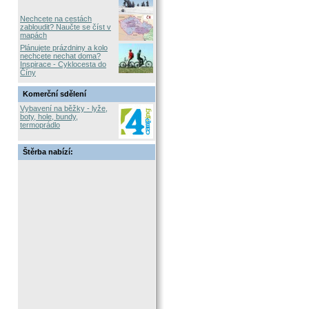
Nechcete na cestách
zabloudit? Naučte se číst v
mapách
Plánujete prázdniny a kolo
nechcete nechat doma?
Inspirace - Cyklocesta do
Číny
Komerční sdělení
Vybavení na běžky - lyže,
boty, hole, bundy,
termoprádlo
Štěrba nabízí: