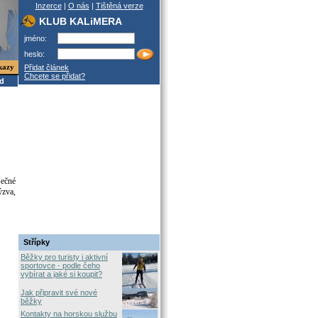
Inzerce
|
O nás
|
Tištěná verze
KLUB KALiMERA
jméno:
heslo:
kazy
Přidat článek
Chcete se přidat?
od
sečné
ýzva,
Střípky
Běžky pro turisty i aktivní
sportovce - podle čeho
vybírat a jaké si koupit?
Jak připravit své nové
běžky
Kontakty na horskou službu