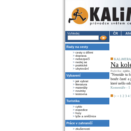
Vyhledej
ČR
Afr
Rady na cesty
>
cesty s dětmi
>
doprava
>
nebezpečí
KALiMERA
>
nedej se
Na kol
>
praktické
>
ubytování
Rubrika:
cyklo
"Neustále tu f
Vybavení
bouře časté a 
>
jak vybrat
které nešlo odo
>
literatura
Komentáře - 1 
>
materiály
>
novinky
>
testovna
|<
<
1
2
3
4
Turistika
>
cyklo
>
expedice
>
hory
>
lyže a sněžnice
Práce v zahraničí
>
zkušenosti