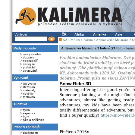
Vyhledej
ČR
Afrika
Amerika
Asie
KALiMERA
>
Fórum
>
Antimalarika Malarone 2 bal
Rady na cesty
Antimalarika Malarone 2 balení (24 tbl.) - balen
>
cesty s dětmi
Prodám antimalarika Malarone. Dvě pla
>
doprava
>
nebezpečí
sloučeno do jedné krabičky, na které je 
>
nedej se
netknutý. Obě platíčka mají stejnou exp
>
praktické
>
ubytování
Kč, dohromady tedy 1200 Kč. Osobní př
dobírku. Prosím pište na sioris ZAV
Vybavení
Snow Rider 3D
>
jak vybrat
>
literatura
Interesting offering! It's good you're
>
materiály
>
novinky
Someone planning a trip might find t
>
testovna
adventures, almost like getting read
Turistika
adventures, my kids have been obses
totally different scale of adventure, bu
>
cyklo
>
expedice
find a buyer quickly!
https://snowrider
>
hory
>
lyže a sněžnice
Práce v zahraničí
Přečteno 2916x
>
zkušenosti