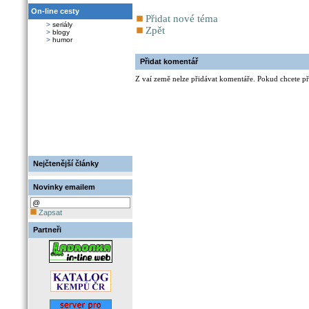
On-line cesty
Přidat nové téma
>
seriály
Zpět
>
blogy
>
humor
Přidat komentář
Z vaí země nelze přidávat komentáře. Pokud chcete při
Nejčtenější články
Novinky emailem
Zapsat
Partneři