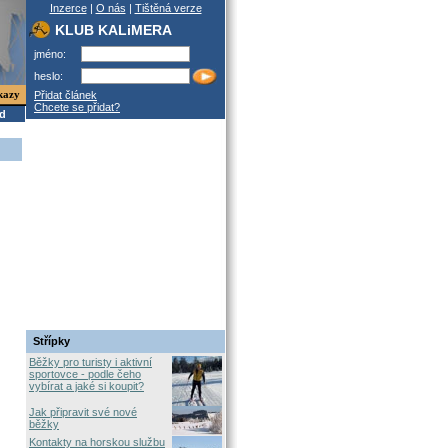
Inzerce
|
O nás
|
Tištěná verze
KLUB KALiMERA
jméno:
heslo:
kazy
Přidat článek
Chcete se přidat?
od
Střípky
Běžky pro turisty i aktivní
sportovce - podle čeho
vybírat a jaké si koupit?
Jak připravit své nové
běžky
Kontakty na horskou službu