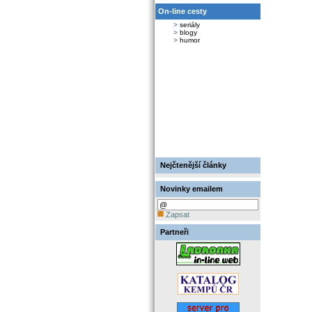
On-line cesty
>
seriály
>
blogy
>
humor
Nejčtenější články
Novinky emailem
Zapsat
Partneři