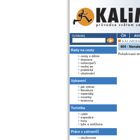
Vyhledej
ČR
Afr
KALiMERA
404 - Nenal
Rady na cesty
Požadovaná str
>
cesty s dětmi
>
doprava
>
nebezpečí
>
nedej se
>
praktické
>
ubytování
Vybavení
>
jak vybrat
>
literatura
>
materiály
>
novinky
>
testovna
Turistika
>
cyklo
>
expedice
>
hory
>
lyže a sněžnice
Práce v zahraničí
>
zkušenosti