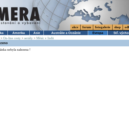
akce
forum
fotogalerie
shop
od
ika
Amerika
Asie
Austrálie a Oceánie
Evropa
Stř. vých
>
On-line cesty
>
seriály
>
Měsíc v Indii
ezeno
ánka nebyla nalezena !