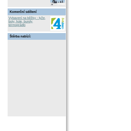
Komerční sdělení
Vybavení na běžky - lyže,
boty, hole, bundy,
termoprádlo
Štěrba nabízí: