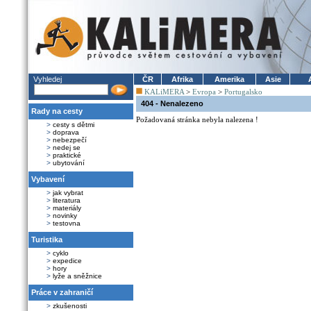
Vyhledej
ČR
Afrika
Amerika
Asie
KALiMERA
>
Evropa
>
Portugalsko
404 - Nenalezeno
Rady na cesty
Požadovaná stránka nebyla nalezena !
>
cesty s dětmi
>
doprava
>
nebezpečí
>
nedej se
>
praktické
>
ubytování
Vybavení
>
jak vybrat
>
literatura
>
materiály
>
novinky
>
testovna
Turistika
>
cyklo
>
expedice
>
hory
>
lyže a sněžnice
Práce v zahraničí
>
zkušenosti