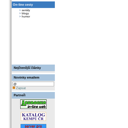
On-line cesty
>
seriály
>
blogy
>
humor
Nejčtenější články
Novinky emailem
Zapsat
Partneři