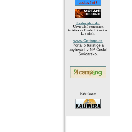
Královédvorsko
Ubytování, restaurace,
turistika ve Dvoře Králové n.
L. a okolí.
www.Cottage.cz
Portál o turistice a
ubytování v NP České
Švýcarsko.
Naše ikona:
.