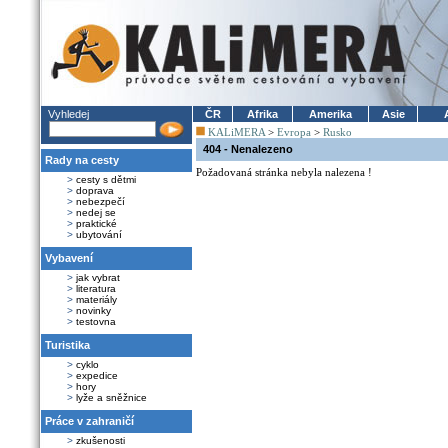
Vyhledej
ČR
Afrika
Amerika
Asie
KALiMERA
>
Evropa
>
Rusko
404 - Nenalezeno
Rady na cesty
Požadovaná stránka nebyla nalezena !
>
cesty s dětmi
>
doprava
>
nebezpečí
>
nedej se
>
praktické
>
ubytování
Vybavení
>
jak vybrat
>
literatura
>
materiály
>
novinky
>
testovna
Turistika
>
cyklo
>
expedice
>
hory
>
lyže a sněžnice
Práce v zahraničí
>
zkušenosti