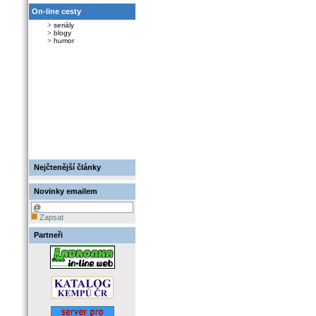
On-line cesty
>
seriály
>
blogy
>
humor
Nejčtenější články
Novinky emailem
Zapsat
Partneři