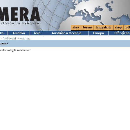
akce
forum
fotogalerie
shop
od
ika
Amerika
Asie
Austrálie a Oceánie
Evropa
Stř. vých
>
Vybavení
>
testovna
ezeno
ánka nebyla nalezena !