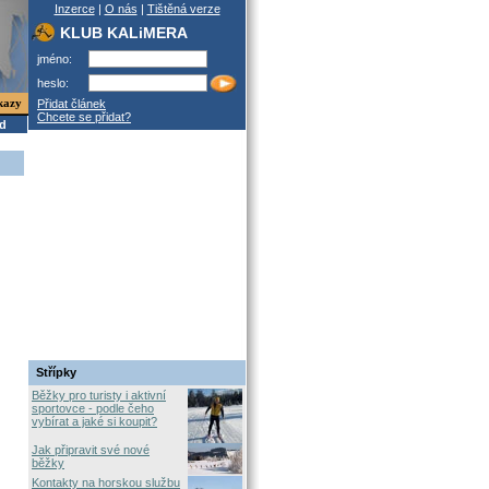
Inzerce
|
O nás
|
Tištěná verze
KLUB KALiMERA
jméno:
heslo:
kazy
Přidat článek
Chcete se přidat?
od
Střípky
Běžky pro turisty i aktivní
sportovce - podle čeho
vybírat a jaké si koupit?
Jak připravit své nové
běžky
Kontakty na horskou službu