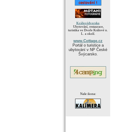
Královédvorsko
Ubytování, restaurace,
turistika ve Dvoře Králové n.
L. a okolí.
www.Cottage.cz
Portál o turistice a
ubytování v NP České
Švýcarsko.
Naše ikona:
.