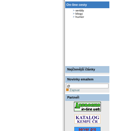
On-line cesty
>
seriály
>
blogy
>
humor
Nejčtenější články
Novinky emailem
Zapsat
Partneři