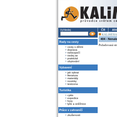
Vyhledej
ČR
Afr
KALiMERA
404 - Nenal
Rady na cesty
Požadovaná str
>
cesty s dětmi
>
doprava
>
nebezpečí
>
nedej se
>
praktické
>
ubytování
Vybavení
>
jak vybrat
>
literatura
>
materiály
>
novinky
>
testovna
Turistika
>
cyklo
>
expedice
>
hory
>
lyže a sněžnice
Práce v zahraničí
>
zkušenosti