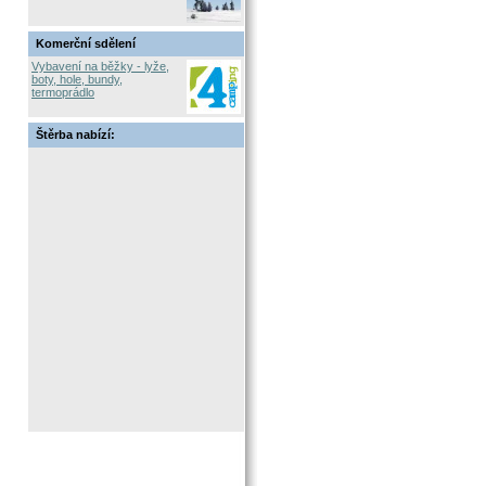
Komerční sdělení
Vybavení na běžky - lyže,
boty, hole, bundy,
termoprádlo
Štěrba nabízí: