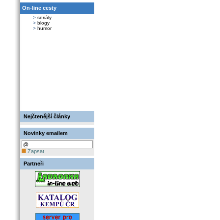
On-line cesty
>
seriály
>
blogy
>
humor
Nejčtenější články
Novinky emailem
Zapsat
Partneři