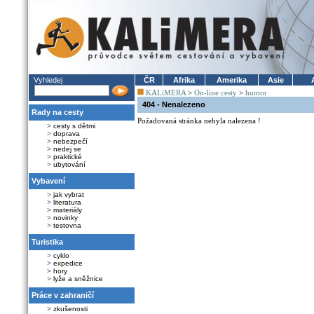
Vyhledej
ČR
Afrika
Amerika
Asie
KALiMERA
>
On-line cesty
>
humor
404 - Nenalezeno
Rady na cesty
Požadovaná stránka nebyla nalezena !
>
cesty s dětmi
>
doprava
>
nebezpečí
>
nedej se
>
praktické
>
ubytování
Vybavení
>
jak vybrat
>
literatura
>
materiály
>
novinky
>
testovna
Turistika
>
cyklo
>
expedice
>
hory
>
lyže a sněžnice
Práce v zahraničí
>
zkušenosti