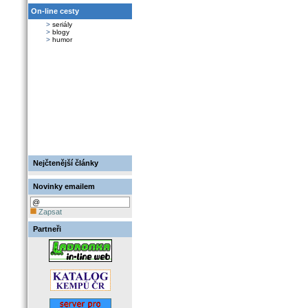
On-line cesty
>
seriály
>
blogy
>
humor
Nejčtenější články
Novinky emailem
Zapsat
Partneři