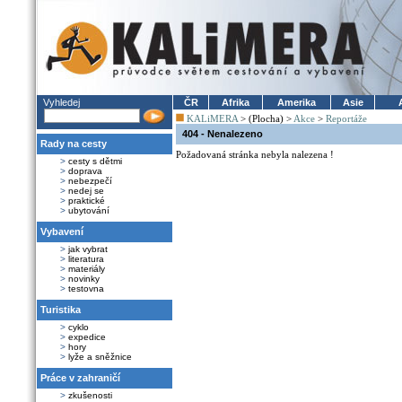
Vyhledej
ČR
Afrika
Amerika
Asie
KALiMERA
> (Plocha) >
Akce
>
Reportáže
404 - Nenalezeno
Rady na cesty
Požadovaná stránka nebyla nalezena !
>
cesty s dětmi
>
doprava
>
nebezpečí
>
nedej se
>
praktické
>
ubytování
Vybavení
>
jak vybrat
>
literatura
>
materiály
>
novinky
>
testovna
Turistika
>
cyklo
>
expedice
>
hory
>
lyže a sněžnice
Práce v zahraničí
>
zkušenosti