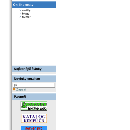
On-line cesty
>
seriály
>
blogy
>
humor
Nejčtenější články
Novinky emailem
Zapsat
Partneři