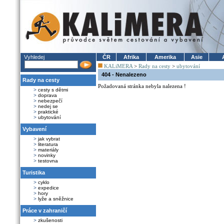
Vyhledej
ČR
Afrika
Amerika
Asie
KALiMERA
>
Rady na cesty
>
ubytování
404 - Nenalezeno
Rady na cesty
Požadovaná stránka nebyla nalezena !
>
cesty s dětmi
>
doprava
>
nebezpečí
>
nedej se
>
praktické
>
ubytování
Vybavení
>
jak vybrat
>
literatura
>
materiály
>
novinky
>
testovna
Turistika
>
cyklo
>
expedice
>
hory
>
lyže a sněžnice
Práce v zahraničí
>
zkušenosti