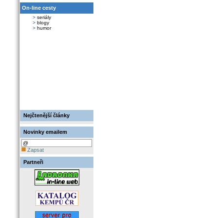
On-line cesty
>
seriály
>
blogy
>
humor
Nejčtenější články
Novinky emailem
Zapsat
Partneři