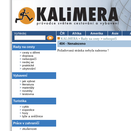
Vyhledej
ČR
Afrika
Amerika
Asie
KALiMERA
>
Rady na cesty
>
nebezpečí
404 - Nenalezeno
Rady na cesty
Požadovaná stránka nebyla nalezena !
>
cesty s dětmi
>
doprava
>
nebezpečí
>
nedej se
>
praktické
>
ubytování
Vybavení
>
jak vybrat
>
literatura
>
materiály
>
novinky
>
testovna
Turistika
>
cyklo
>
expedice
>
hory
>
lyže a sněžnice
Práce v zahraničí
>
zkušenosti