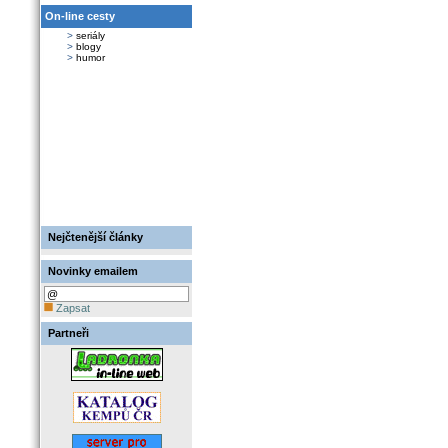
On-line cesty
>
seriály
>
blogy
>
humor
Nejčtenější články
Novinky emailem
Zapsat
Partneři