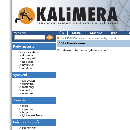
Vyhledej
ČR
Afrika
Amerika
Asie
KALiMERA
>
Rady na cesty
>
ubytování
404 - Nenalezeno
Rady na cesty
Požadovaná stránka nebyla nalezena !
>
cesty s dětmi
>
doprava
>
nebezpečí
>
nedej se
>
praktické
>
ubytování
Vybavení
>
jak vybrat
>
literatura
>
materiály
>
novinky
>
testovna
Turistika
>
cyklo
>
expedice
>
hory
>
lyže a sněžnice
Práce v zahraničí
>
zkušenosti