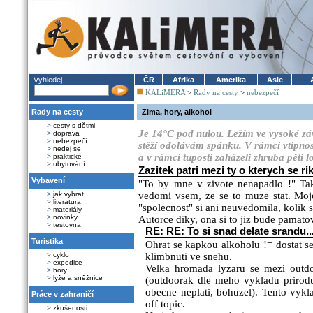
Vyhledej
ČR
Afrika
Amerika
Asie
KALiMERA
>
Rady na cesty
>
nebezpečí
Rady na cesty
Zima, hory, alkohol
>
cesty s dětmi
Je 14°C pod nulou. Ležím ve vysoké záv
>
doprava
>
nebezpečí
stěží odolávám spánku. V rámci vtipnost
>
nedej se
a v rámci tuposti zaházeli zhruba pěti 
>
praktické
>
ubytování
Zazitek patri mezi ty o kterych se ri
Vybavení
"To by mne v zivote nenapadlo !" Tak
>
jak vybrat
vedomi vsem, ze se to muze stat. Moj
>
literatura
"spolecnost" si ani neuvedomila, kolik 
>
materiály
>
novinky
Autorce diky, ona si to jiz bude pamatov
>
testovna
RE: RE: To si snad delate srandu..
Turistika
Ohrat se kapkou alkoholu != dostat s
>
cyklo
klimbnuti ve snehu.
>
expedice
Velka hromada lyzaru se mezi outd
>
hory
>
lyže a sněžnice
(outdoorak dle meho vykladu prirodu
obecne neplati, bohuzel). Tento vykl
Práce v zahraničí
off topic.
>
zkušenosti