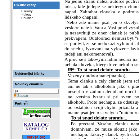
Na jednu stranu nalezi autorce pochv
On-line cesty
mista, kde je lepe se nekterym cinn
>
seriály
napad. Zahrabat cloveka v podrous
>
blogy
lidskeho chapani.
>
humor
"Nebo zde mame psat jen o skvelych
veskere ucte k Vam a Vasi praci vyzn
ja nezavrhuji ze onen clanek je publ
prekvapeni. Outdooraci nemusi byt "sk
se podivil, ze se nedokazi vyhnout 
do snehu, lyzovani na vylozene lavi
radeji ani nekomentoval).
A proc se s takovymi lidmi nechci na 
nebala cloveka, ktery drive nekoho sra
RE: To si snad delate srandu...
Nejčtenější články
Vazeny outdoormane(manko),
Tema clanku a cely clanek jsem sc
Novinky emailem
ani ne tak s alkoholem jako s pra
nesetrilo v zadnou denni ani nocni
Zapsat
ne, vetsina lyzaru si pri svem p
alkoholu. Proto nechapu, ze odsuzuj
Partneři
od ostatnich svoji chybu priznala 
mame psat jen o skvelych "outdoorm
To si snad delate srandu...
Po precteni Vaseho clanku nem
domnivam, ze muze slouzit jako 
nechapu. Takovy clanek bych ceka