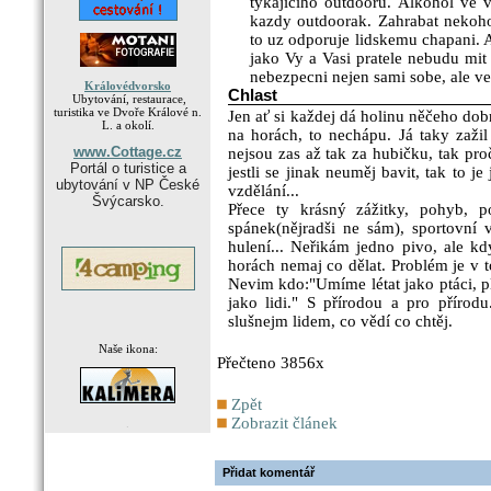
tykajiciho outdooru. Alkohol ve v
kazdy outdoorak. Zahrabat nekoho
to uz odporuje lidskemu chapani. 
jako Vy a Vasi pratele nebudu mit
nebezpecni nejen sami sobe, ale ve
Královédvorsko
Chlast
Ubytování, restaurace,
turistika ve Dvoře Králové n.
Jen ať si každej dá holinu něčeho dobr
L. a okolí.
na horách, to nechápu. Já taky zažil
www.Cottage.cz
nejsou zas až tak za hubičku, tak pro
Portál o turistice a
jestli se jinak neuměj bavit, tak to j
ubytování v NP České
vzdělání...
Švýcarsko.
Přece ty krásný zážitky, pohyb, p
spánek(nějradši ne sám), sportovní v
hulení... Neřikám jedno pivo, ale kd
horách nemaj co dělat. Problém je v 
Nevim kdo:"Umíme létat jako ptáci, pl
jako lidi." S přírodou a pro přírod
slušnejm lidem, co vědí co chtěj.
Naše ikona:
Přečteno 3856x
Zpět
Zobrazit článek
.
Přidat komentář