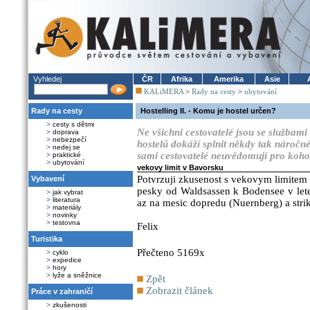
Vyhledej
ČR
Afrika
Amerika
Asie
KALiMERA
>
Rady na cesty
>
ubytování
Rady na cesty
Hostelling II. - Komu je hostel určen?
>
cesty s dětmi
Ne všichni cestovatelé jsou se službami 
>
doprava
>
nebezpečí
hostelů dokáží splnit někdy tak nároč
>
nedej se
sami cestovatelé neuvědomují pro koho 
>
praktické
>
ubytování
vekovy limit v Bavorsku
Potvrzuji zkusenost s vekovym limitem
Vybavení
pesky od Waldsassen k Bodensee v lete
>
jak vybrat
>
literatura
az na mesic dopredu (Nuernberg) a strik
>
materiály
>
novinky
>
testovna
Felix
Turistika
Přečteno 5169x
>
cyklo
>
expedice
>
hory
>
lyže a sněžnice
Zpět
Zobrazit článek
Práce v zahraničí
>
zkušenosti