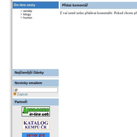
On-line cesty
Přidat komentář
>
seriály
Z vaí země nelze přidávat komentáře. Pokud chcete při
>
blogy
>
humor
Nejčtenější články
Novinky emailem
Zapsat
Partneři