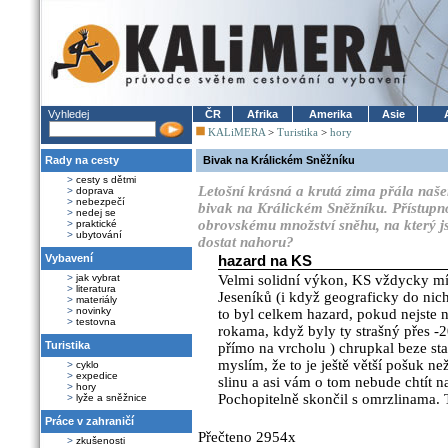
Vyhledej
ČR
Afrika
Amerika
Asie
KALiMERA
>
Turistika
>
hory
Rady na cesty
Bivak na Králickém Sněžníku
>
cesty s dětmi
Letošní krásná a krutá zima přála naš
>
doprava
>
nebezpečí
bivak na Králickém Sněžníku. Přístupnos
>
nedej se
obrovskému množství sněhu, na který jsme
>
praktické
>
ubytování
dostat nahoru?
Vybavení
hazard na KS
>
jak vybrat
Velmi solidní výkon, KS vždycky mív
>
literatura
Jeseníků (i když geograficky do nich 
>
materiály
>
novinky
to byl celkem hazard, pokud nejste n
>
testovna
rokama, když byly ty strašný přes -
Turistika
přímo na vrcholu ) chrupkal beze st
myslím, že to je ještě větší pošuk ne
>
cyklo
>
expedice
slinu a asi vám o tom nebude chtít n
>
hory
Pochopitelně skončil s omrzlinama. T
>
lyže a sněžnice
Práce v zahraničí
Přečteno 2954x
>
zkušenosti