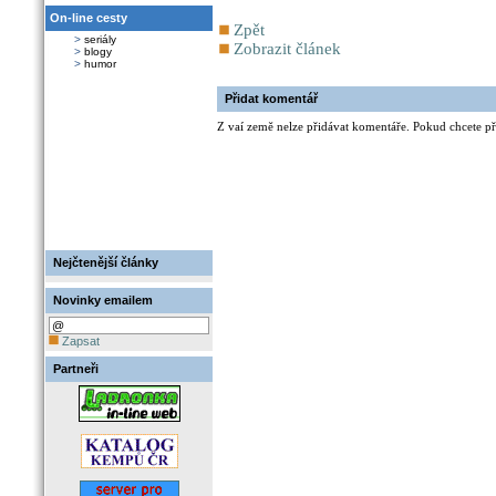
On-line cesty
Zpět
>
seriály
Zobrazit článek
>
blogy
>
humor
Přidat komentář
Z vaí země nelze přidávat komentáře. Pokud chcete při
Nejčtenější články
Novinky emailem
Zapsat
Partneři