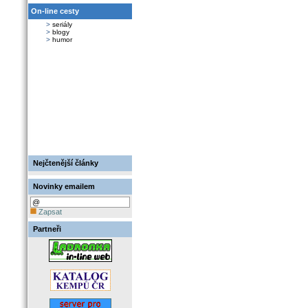
On-line cesty
>
seriály
>
blogy
>
humor
Nejčtenější články
Novinky emailem
Zapsat
Partneři