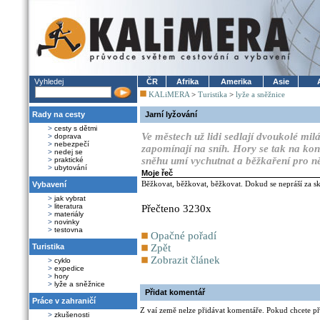
Vyhledej
ČR
Afrika
Amerika
Asie
KALiMERA
>
Turistika
>
lyže a sněžnice
Rady na cesty
Jarní lyžování
>
cesty s dětmi
Ve městech už lidi sedlají dvoukolé mil
>
doprava
>
nebezpečí
zapomínají na sníh. Hory se tak na konci
>
nedej se
sněhu umí vychutnat a běžkaření pro ně
>
praktické
>
ubytování
Moje řeč
Běžkovat, běžkovat, běžkovat. Dokud se nepráší za sk
Vybavení
>
jak vybrat
>
literatura
Přečteno 3230x
>
materiály
>
novinky
>
testovna
Opačné pořadí
Turistika
Zpět
Zobrazit článek
>
cyklo
>
expedice
>
hory
>
lyže a sněžnice
Přidat komentář
Práce v zahraničí
Z vaí země nelze přidávat komentáře. Pokud chcete při
>
zkušenosti