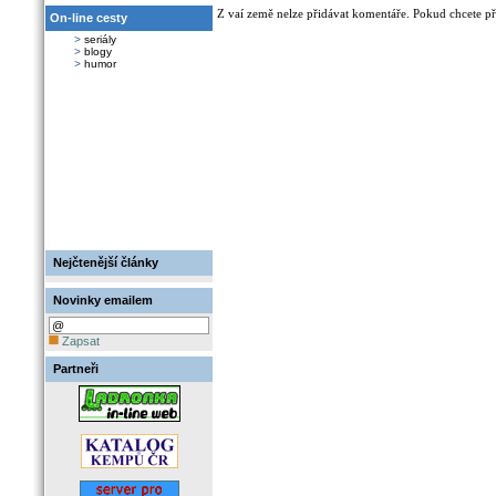
Z vaí země nelze přidávat komentáře. Pokud chcete při
On-line cesty
>
seriály
>
blogy
>
humor
Nejčtenější články
Novinky emailem
Zapsat
Partneři