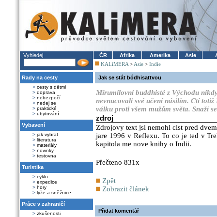
Vyhledej
ČR
Afrika
Amerika
Asie
KALiMERA
>
Asie
>
Indie
Rady na cesty
Jak se stát bódhisattvou
>
cesty s dětmi
Mírumilovní buddhisté z Východu nikdy
>
doprava
>
nebezpečí
nevnucovali své učení násilím. Ctí tot
>
nedej se
válku proti všem mužům světa. Snaží se 
>
praktické
>
ubytování
zdroj
Vybavení
Zdrojovy text jsi nemohl cist pred dvem 
>
jak vybrat
jare 1996 v Reflexu. To co je ted v Tre
>
literatura
kapitola me nove knihy o Indii.
>
materiály
>
novinky
>
testovna
Přečteno 831x
Turistika
>
cyklo
Zpět
>
expedice
>
hory
Zobrazit článek
>
lyže a sněžnice
Práce v zahraničí
Přidat komentář
>
zkušenosti