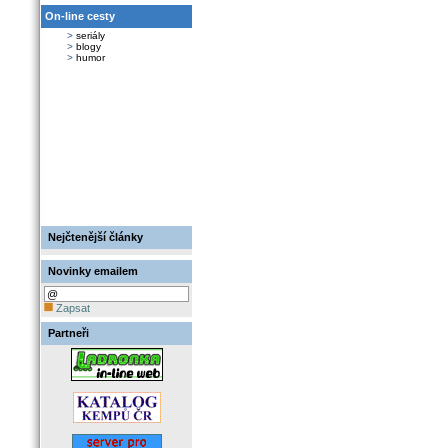
On-line cesty
>
seriály
>
blogy
>
humor
Nejčtenější články
Novinky emailem
Zapsat
Partneři