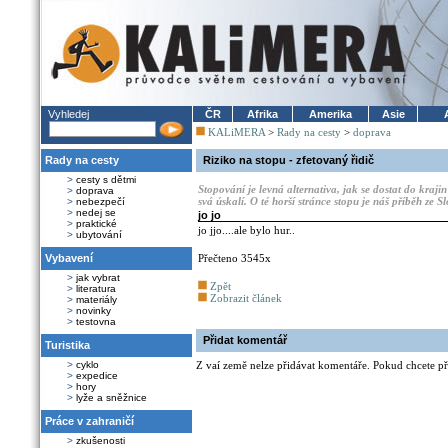
Vyhledej
ČR
Afrika
Amerika
Asie
KALiMERA
>
Rady na cesty
>
doprava
Rady na cesty
Riziko na stopu - zfetovaný řidič
>
cesty s dětmi
Stopování je levná alternativa, jak se dostat do kra
>
doprava
svá úskalí. O té horší stránce stopu je náš příběh ze S
>
nebezpečí
>
nedej se
jo jo
>
praktické
jo jjo....ale bylo hur..
>
ubytování
Vybavení
Přečteno 3545x
>
jak vybrat
Zpět
>
literatura
Zobrazit článek
>
materiály
>
novinky
>
testovna
Přidat komentář
Turistika
>
cyklo
Z vaí země nelze přidávat komentáře. Pokud chcete při
>
expedice
>
hory
>
lyže a sněžnice
Práce v zahraničí
>
zkušenosti