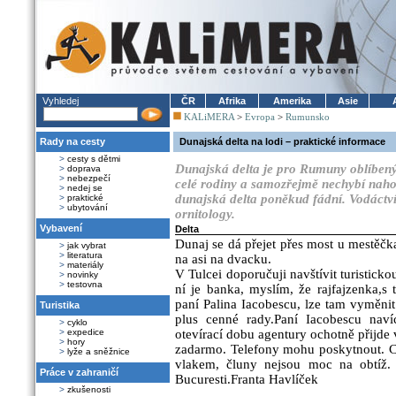
Vyhledej
ČR
Afrika
Amerika
Asie
KALiMERA
>
Evropa
>
Rumunsko
Rady na cesty
Dunajská delta na lodi – praktické informace
>
cesty s dětmi
Dunajská delta je pro Rumuny oblíben
>
doprava
>
nebezpečí
celé rodiny a samozřejmě nechybí naho
>
nedej se
dunajská delta poněkud fádní. Vodáctví
>
praktické
>
ubytování
ornitology.
Vybavení
Delta
Dunaj se dá přejet přes most u mestěčk
>
jak vybrat
>
literatura
na asi na dvacku.
>
materiály
V Tulcei doporučuji navštívit turisticko
>
novinky
>
testovna
ní je banka, myslím, že rajfajzenka,s 
paní Palina Iacobescu, lze tam vyměnit
Turistika
plus cenné rady.Paní Iacobescu nav
>
cyklo
>
expedice
otevírací dobu agentury ochotně přijde
>
hory
zadarmo. Telefony mohu poskytnout. Ce
>
lyže a sněžnice
vlakem, čluny nejsou moc na obtíž. 
Práce v zahraničí
Bucuresti.Franta Havlíček
>
zkušenosti