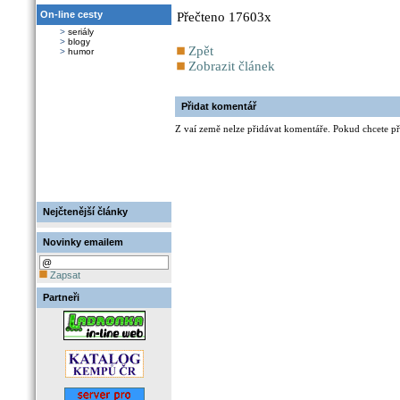
On-line cesty
Přečteno 17603x
>
seriály
>
blogy
Zpět
>
humor
Zobrazit článek
Přidat komentář
Z vaí země nelze přidávat komentáře. Pokud chcete při
Nejčtenější články
Novinky emailem
Zapsat
Partneři