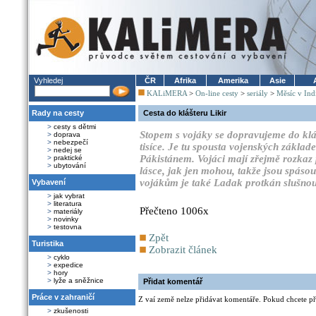
Vyhledej
ČR
Afrika
Amerika
Asie
KALiMERA
>
On-line cesty
>
seriály
>
Měsíc v Ind
Rady na cesty
Cesta do klášteru Likir
>
cesty s dětmi
Stopem s vojáky se dopravujeme do kláš
>
doprava
>
nebezpečí
tisíce. Je tu spousta vojenských základ
>
nedej se
Pákistánem. Vojáci mají zřejmě rozkaz p
>
praktické
>
ubytování
lásce, jak jen mohou, takže jsou spásou
vojákům je také Ladak protkán slušnou s
Vybavení
>
jak vybrat
>
literatura
Přečteno 1006x
>
materiály
>
novinky
>
testovna
Zpět
Turistika
Zobrazit článek
>
cyklo
>
expedice
>
hory
>
lyže a sněžnice
Přidat komentář
Práce v zahraničí
Z vaí země nelze přidávat komentáře. Pokud chcete při
>
zkušenosti