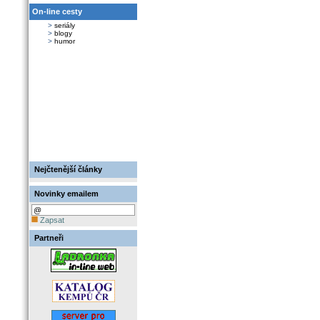
On-line cesty
>
seriály
>
blogy
>
humor
Nejčtenější články
Novinky emailem
Zapsat
Partneři