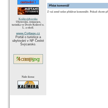
Přidat komentář
Z vaí země nelze přidávat komentáře. Pokud chcete při
Královédvorsko
Ubytování, restaurace,
turistika ve Dvoře Králové n.
L. a okolí.
www.Cottage.cz
Portál o turistice a
ubytování v NP České
Švýcarsko.
Naše ikona:
.