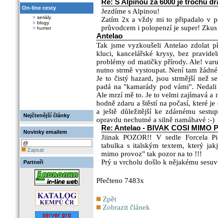
Re: S Alpinou za 6000 je trochu dr
On-line cesty
Jezdíme s Alpinou!
>
seriály
Zatím 2x a vždy mi to připadalo v po
>
blogy
průvodcem i polopenzí je super! Zkus
>
humor
Antelao
Tak jsme vyzkoušeli Antelao zdolat 
kluci, kancelářské krysy, bez pravide
problémy od matičky přírody. Ale! varujj
nutno strmě vystoupat. Není tam žádné j
Je to čistý hazard, jsou strmější než s
padá na "kamarády pod vámi". Nedali j
Ale mrzí mě to. Je to velmi zajímavá a 
hodně zdaru a štěstí na počasí, které j
a ještě důležitější ke zdárnému sestu
Nejčtenější články
opravdu nechutné a silně namáhavé :-)
Re: Antelao - BIVAK COSI MIMO
Novinky emailem
Jiinak POZOR!! V sedle Forcela Pic
tabulka s italským textem, který jak
Zapsat
mimo provoz" tak pozor na to !!!
Prý u vrcholu došlo k nějakému sesuv
Partneři
Přečteno 7483x
Zpět
Zobrazit článek