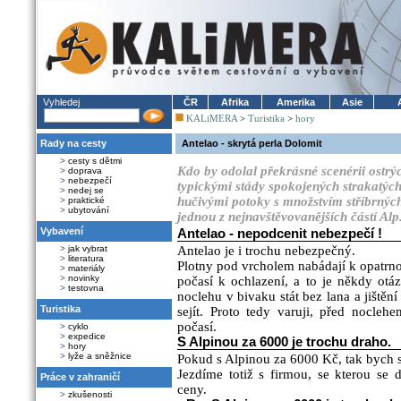
Vyhledej
ČR
Afrika
Amerika
Asie
KALiMERA
>
Turistika
>
hory
Rady na cesty
Antelao - skrytá perla Dolomit
>
cesty s dětmi
Kdo by odolal překrásné scenérii ostrý
>
doprava
>
nebezpečí
typickými stády spokojených strakatý
>
nedej se
hučivými potoky s množstvím stříbrnýc
>
praktické
>
ubytování
jednou z nejnavštěvovanějších částí Alp
Vybavení
Antelao - nepodcenit nebezpečí !
>
jak vybrat
Antelao je i trochu nebezpečný.
>
literatura
Plotny pod vrcholem nabádají k opatrnos
>
materiály
>
novinky
počasí k ochlazení, a to je někdy ot
>
testovna
noclehu v bivaku stát bez lana a jištěn
Turistika
sejít. Proto tedy varuji, před nocle
počasí.
>
cyklo
>
expedice
S Alpinou za 6000 je trochu draho.
>
hory
>
lyže a sněžnice
Pokud s Alpinou za 6000 Kč, tak bych s
Jezdíme totiž s firmou, se kterou se 
Práce v zahraničí
ceny.
>
zkušenosti