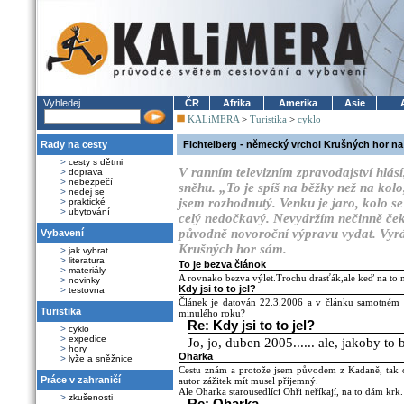
Vyhledej
ČR
Afrika
Amerika
Asie
KALiMERA
>
Turistika
>
cyklo
Rady na cesty
Fichtelberg - německý vrchol Krušných hor na
>
cesty s dětmi
V ranním televizním zpravodajství hlásí
>
doprava
>
nebezpečí
sněhu. „To je spíš na běžky než na ko
>
nedej se
jsem rozhodnutý. Venku je jaro, kolo se
>
praktické
>
ubytování
celý nedočkavý. Nevydržím nečinně ček
původně novoroční výpravu vydat. Vyrá
Vybavení
Krušných hor sám.
>
jak vybrat
>
literatura
To je bezva článok
>
materiály
A rovnako bezva výlet.Trochu drasťák,ale keď na to 
>
novinky
Kdy jsi to to jel?
>
testovna
Článek je datován 22.3.2006 a v článku samotném 
Turistika
minulého roku?
Re: Kdy jsi to to jel?
>
cyklo
>
expedice
Jo, jo, duben 2005...... ale, jakoby to 
>
hory
Oharka
>
lyže a sněžnice
Cestu znám a protože jsem původem z Kadaně, tak 
Práce v zahraničí
autor zážitek mít musel příjemný.
Ale Oharka starousedlíci Ohři neříkají, na to dám krk.
>
zkušenosti