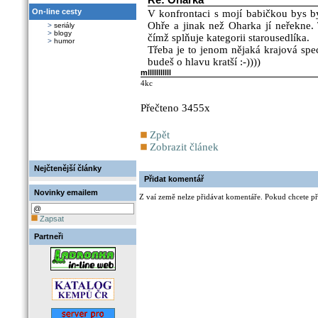
Re: Oharka
On-line cesty
V konfrontaci s mojí babičkou bys by
Ohře a jinak než Oharka jí neřekne. 
>
seriály
>
blogy
čímž splňuje kategorii starousedlíka.
>
humor
Třeba je to jenom nějaká krajová spec
budeš o hlavu kratší :-))))
mlllllllllll
4kc
Přečteno 3455x
Zpět
Zobrazit článek
Nejčtenější články
Přidat komentář
Novinky emailem
Z vaí země nelze přidávat komentáře. Pokud chcete při
Zapsat
Partneři