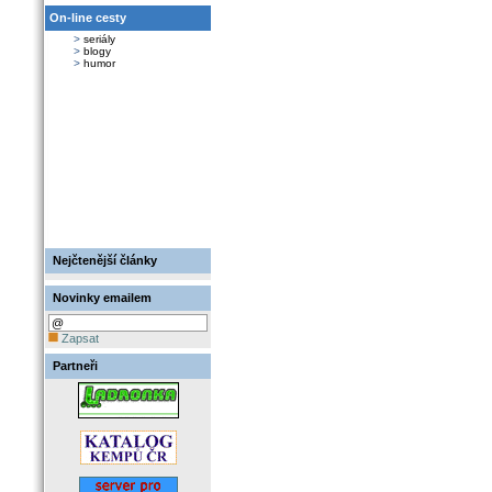
On-line cesty
>
seriály
>
blogy
>
humor
Nejčtenější články
Novinky emailem
Zapsat
Partneři