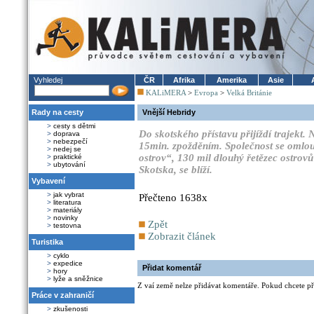
Vyhledej
ČR
Afrika
Amerika
Asie
KALiMERA
>
Evropa
>
Velká Británie
Rady na cesty
Vnější Hebridy
>
cesty s dětmi
Do skotského přístavu přijíždí trajekt
>
doprava
>
nebezpečí
15min. zpožděním. Společnost se omlo
>
nedej se
ostrov“, 130 mil dlouhý řetězec ostrov
>
praktické
>
ubytování
Skotska, se blíží.
Vybavení
>
jak vybrat
Přečteno 1638x
>
literatura
>
materiály
>
novinky
Zpět
>
testovna
Zobrazit článek
Turistika
>
cyklo
>
expedice
Přidat komentář
>
hory
>
lyže a sněžnice
Z vaí země nelze přidávat komentáře. Pokud chcete při
Práce v zahraničí
>
zkušenosti