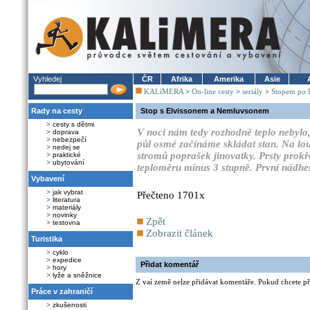
Vyhledej
ČR
Afrika
Amerika
Asie
KALiMERA
>
On-line cesty
>
seriály
>
Stopem po 
Rady na cesty
Stop s Elvissonem a Nemluvsonem
>
cesty s dětmi
V noci nám tedy rozhodně teplo nebylo,
>
doprava
>
nebezpečí
půl osmé začínáme skládat stan. Na lou
>
nedej se
stromů poprašek jinovatky. Prsty prokře
>
praktické
>
ubytování
teploměru mínus 3 stupně. První nádhe
Vybavení
>
jak vybrat
Přečteno 1701x
>
literatura
>
materiály
>
novinky
Zpět
>
testovna
Zobrazit článek
Turistika
>
cyklo
>
expedice
Přidat komentář
>
hory
>
lyže a sněžnice
Z vaí země nelze přidávat komentáře. Pokud chcete při
Práce v zahraničí
>
zkušenosti