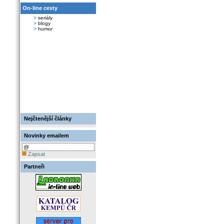
On-line cesty
>
seriály
>
blogy
>
humor
Nejčtenější články
Novinky emailem
Zapsat
Partneři