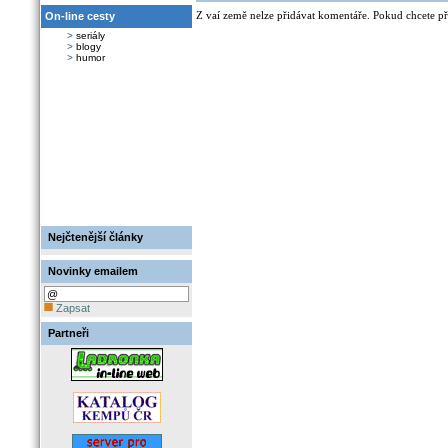
Z vaí země nelze přidávat komentáře. Pokud chcete při
On-line cesty
>
seriály
>
blogy
>
humor
Nejčtenější články
Novinky emailem
Zapsat
Partneři