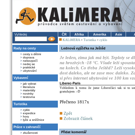
Vyhledej
ČR
Afrika
Amerika
Asie
KALiMERA
>
Turistika
>
cyklo
Rady na cesty
Lednová vyjížďka na Ještěd
>
cesty s dětmi
Je leden, zima jak má být. Teploty se 
>
doprava
>
nebezpečí
na hrozivých -18 °C. Všude leží spousta
>
nedej se
na kolech. Co třeba Ještěd? Leží vysok
>
praktické
>
ubytování
dost daleko, ale ne zase moc daleko. Z
si přes internet ubytování ve 100 km 
Vybavení
Liberec-Paris
>
jak vybrat
>
literatura
Vzhledem k tomu že jsme Liberečáci tak si to um
>
materiály
gratulujem :-D
>
novinky
>
testovna
Přečteno 1817x
Turistika
>
cyklo
Zpět
>
expedice
>
hory
Zobrazit článek
>
lyže a sněžnice
Práce v zahraničí
Přidat komentář
>
zkušenosti