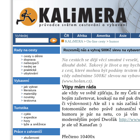
Vyhledej
ČR
Afrika
Amerika
Asie
KALiMERA
>
On-line cesty
>
humor
Rady na cesty
Rozesměj nás a vyhraj 500Kč slevu na vybaven
>
cesty s dětmi
Na cestách se dějí věci smutné i vesel
>
doprava
>
nebezpečí
dlouhé době. Takový je život a my bych
>
nedej se
z cest, které mohou být podány textem i
>
praktické
>
ubytování
vždy odměníme 500Kč slevou na vybave
(www.holan.cz).
Vybavení
Vtipy mám ráda
>
jak vybrat
>
literatura
ale vždy ve světě zjišťuju, že my Češ
>
materiály
>
novinky
bojím zažertovat, koukají na mě pak di
>
testovna
či výslovnost:) Ale už i u nás začín
Turistika
fotomontáže nebo právě zahraniční 
humoru je pár na netu, co já vím 
>
cyklo
>
expedice
modernějším pojetí Dwořák
http://www
>
hory
je ale už Kanaďan :)
>
lyže a sněžnice
Práce v zahraničí
Přečteno 10400x
>
zkušenosti