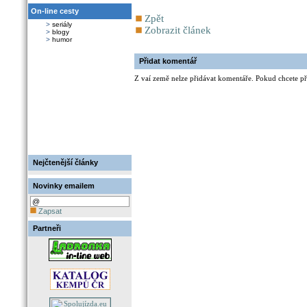
On-line cesty
Zpět
>
seriály
Zobrazit článek
>
blogy
>
humor
Přidat komentář
Z vaí země nelze přidávat komentáře. Pokud chcete při
Nejčtenější články
Novinky emailem
Zapsat
Partneři