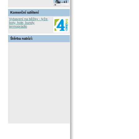
Komerční sdělení
Vybavení na běžky - lyže,
boty, hole, bundy,
termoprádlo
Štěrba nabízí: