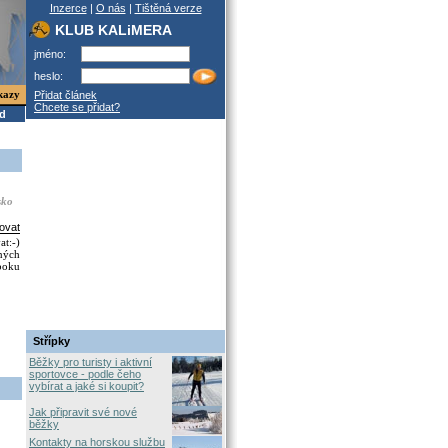
Inzerce
|
O nás
|
Tištěná verze
KLUB KALiMERA
jméno:
heslo:
kazy
Přidat článek
Chcete se přidat?
od
sko
ovat
at:-)
šných
 boku
Střípky
Běžky pro turisty i aktivní
sportovce - podle čeho
vybírat a jaké si koupit?
Jak připravit své nové
běžky
Kontakty na horskou službu