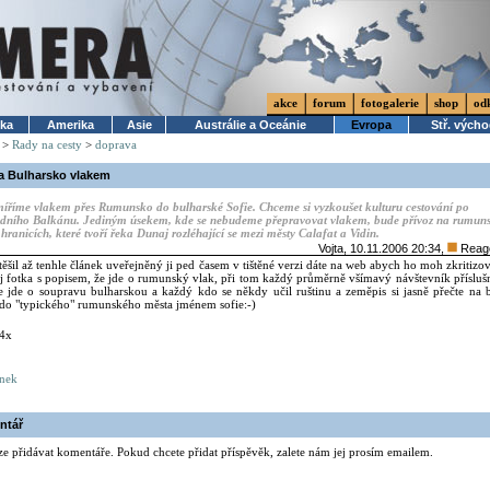
akce
forum
fotogalerie
shop
od
ika
Amerika
Asie
Austrálie a Oceánie
Evropa
Stř. vých
>
Rady na cesty
>
doprava
 Bulharsko vlakem
říme vlakem přes Rumunsko do bulharské Sofie. Chceme si vyzkoušet kulturu cestování po
hodního Balkánu. Jediným úsekem, kde se nebudeme přepravovat vlakem, bude přívoz na rumun
hranicích, které tvoří řeka Dunaj rozléhající se mezi městy Calafat a Vidin.
Vojta, 10.11.2006 20:34,
Reag
těšil až tenhle článek uveřejněný ji ped časem v tištěné verzi dáte na web abych ho moh zkritizov
ěj fotka s popisem, že jde o rumunský vlak, při tom každý průměrně všímavý návštevník příslu
že jde o soupravu bulharskou a každý kdo se někdy učil ruštinu a zeměpis si jasně přečte na
í do "typického" rumunského města jménem sofie:-)
34x
ánek
ntář
ze přidávat komentáře. Pokud chcete přidat příspěvěk, zalete nám jej prosím emailem.