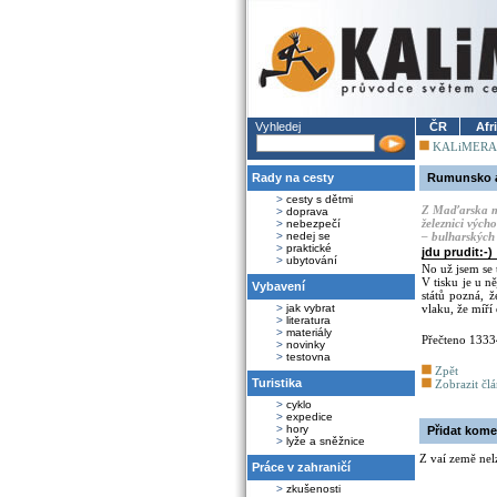
Vyhledej
ČR
Afr
KALiMERA
Rady na cesty
Rumunsko a
>
cesty s dětmi
Z Maďarska mí
>
doprava
železnici výc
>
nebezpečí
>
nedej se
– bulharských 
>
praktické
jdu prudit:-)
>
ubytování
No už jsem se 
V tisku je u n
Vybavení
států pozná, 
>
jak vybrat
vlaku, že míř
>
literatura
>
materiály
Přečteno 133
>
novinky
>
testovna
Zpět
Turistika
Zobrazit čl
>
cyklo
>
expedice
>
hory
Přidat kome
>
lyže a sněžnice
Z vaí země nel
Práce v zahraničí
>
zkušenosti