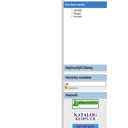
On-line cesty
>
seriály
>
blogy
>
humor
Nejčtenější články
Novinky emailem
Zapsat
Partneři