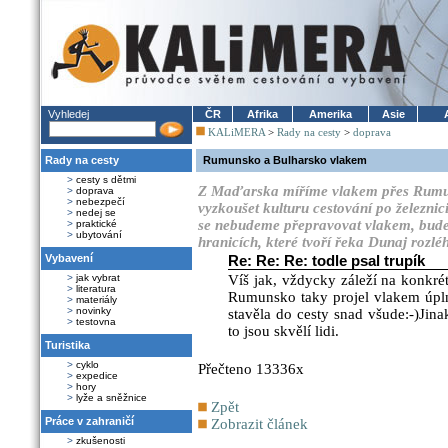
Vyhledej
ČR
Afrika
Amerika
Asie
KALiMERA
>
Rady na cesty
>
doprava
Rady na cesty
Rumunsko a Bulharsko vlakem
>
cesty s dětmi
Z Maďarska míříme vlakem přes Rumun
>
doprava
>
nebezpečí
vyzkoušet kulturu cestování po železn
>
nedej se
se nebudeme přepravovat vlakem, bude
>
praktické
>
ubytování
hranicích, které tvoří řeka Dunaj rozléh
Vybavení
Re: Re: Re: todle psal trupík
>
jak vybrat
Víš jak, vždycky záleží na konkrét
>
literatura
Rumunsko taky projel vlakem úpln
>
materiály
>
novinky
stavěla do cesty snad všude:-)Ji
>
testovna
to jsou skvělí lidi.
Turistika
>
cyklo
Přečteno 13336x
>
expedice
>
hory
>
lyže a sněžnice
Zpět
Práce v zahraničí
Zobrazit článek
>
zkušenosti