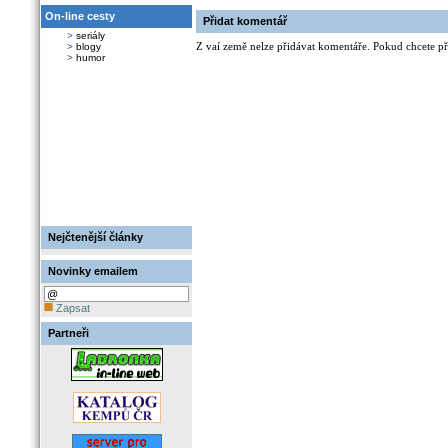
On-line cesty
Přidat komentář
>
seriály
Z vaí země nelze přidávat komentáře. Pokud chcete při
>
blogy
>
humor
Nejčtenější články
Novinky emailem
Zapsat
Partneři