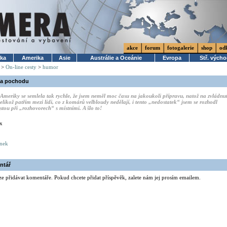
akce
forum
fotogalerie
shop
od
ika
Amerika
Asie
Austrálie a Oceánie
Evropa
Stř. vých
>
On-line cesty
>
humor
za pochodu
 Ameriky se semlela tak rychle, že jsem neměl moc času na jakoukoli přípravu, natož na zvládnut
 jelikož patřím mezi lidi, co z komárů velbloudy nedělají, i tento „nedostatek“ jsem se rozhodl
stou při „rozhovorech“ s místními. A šlo to!
x
ánek
ntář
ze přidávat komentáře. Pokud chcete přidat příspěvěk, zalete nám jej prosím emailem.