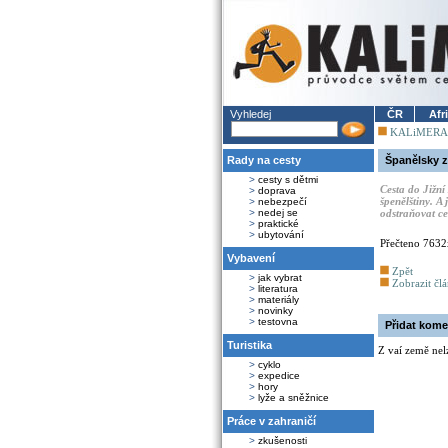
Vyhledej
ČR
Afr
KALiMERA
Rady na cesty
Španělsky 
>
cesty s dětmi
Cesta do Jižní
>
doprava
špenělštiny. A
>
nebezpečí
>
nedej se
odstraňovat ce
>
praktické
>
ubytování
Přečteno 7632
Vybavení
Zpět
>
jak vybrat
Zobrazit čl
>
literatura
>
materiály
>
novinky
>
testovna
Přidat kome
Turistika
Z vaí země nel
>
cyklo
>
expedice
>
hory
>
lyže a sněžnice
Práce v zahraničí
>
zkušenosti