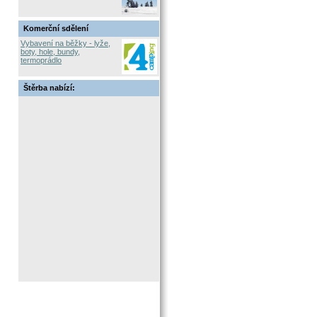
Komerční sdělení
Vybavení na běžky - lyže,
boty, hole, bundy,
termoprádlo
Štěrba nabízí: