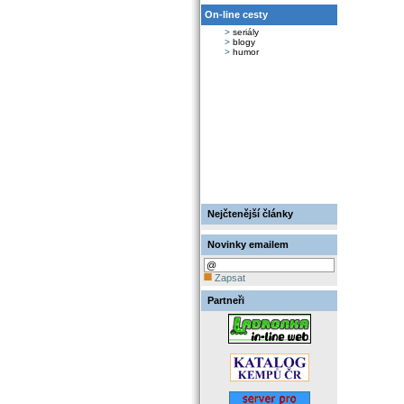
On-line cesty
>
seriály
>
blogy
>
humor
Nejčtenější články
Novinky emailem
Zapsat
Partneři