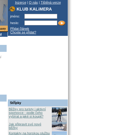
Inzerce
|
O nás
|
Tištěná verze
KLUB KALiMERA
jméno:
heslo:
kazy
Přidat článek
Chcete se přidat?
od
í
Střípky
Běžky pro turisty i aktivní
sportovce - podle čeho
vybírat a jaké si koupit?
Jak připravit své nové
běžky
Kontakty na horskou službu