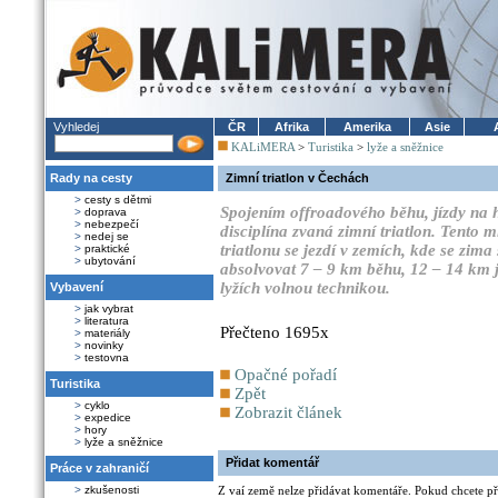
Vyhledej
ČR
Afrika
Amerika
Asie
KALiMERA
>
Turistika
>
lyže a sněžnice
Rady na cesty
Zimní triatlon v Čechách
>
cesty s dětmi
Spojením offroadového běhu, jízdy na 
>
doprava
>
nebezpečí
disciplína zvaná zimní triatlon. Tento 
>
nedej se
triatlonu se jezdí v zemích, kde se zima
>
praktické
>
ubytování
absolvovat 7 – 9 km běhu, 12 – 14 km 
lyžích volnou technikou.
Vybavení
>
jak vybrat
>
literatura
Přečteno 1695x
>
materiály
>
novinky
>
testovna
Opačné pořadí
Turistika
Zpět
>
cyklo
Zobrazit článek
>
expedice
>
hory
>
lyže a sněžnice
Přidat komentář
Práce v zahraničí
>
zkušenosti
Z vaí země nelze přidávat komentáře. Pokud chcete při