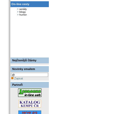
On-line cesty
>
seriály
>
blogy
>
humor
Nejčtenější články
Novinky emailem
Zapsat
Partneři