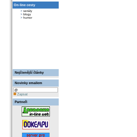
On-line cesty
>
seriály
>
blogy
>
humor
Nejčtenější články
Novinky emailem
Zapsat
Partneři