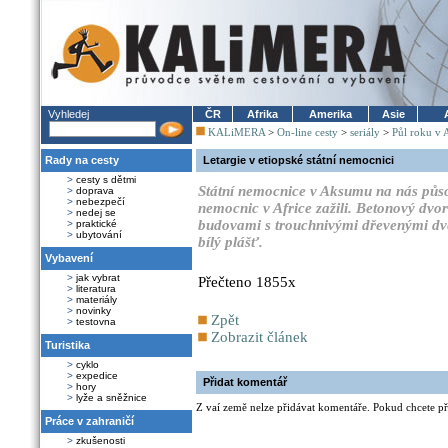
Vyhledej
ČR
Afrika
Amerika
Asie
KALiMERA
>
On-line cesty
>
seriály
>
Půl roku v 
Rady na cesty
Letargie v etiopské státní nemocnici
>
cesty s dětmi
Státní nemocnice v Aksumu na nás půso
>
doprava
>
nebezpečí
nemocnic v Africe zažili. Betonový dv
>
nedej se
budovami s trouchnivými dřevenými dv
>
praktické
>
ubytování
bílý plášť.
Vybavení
>
jak vybrat
Přečteno 1855x
>
literatura
>
materiály
>
novinky
Zpět
>
testovna
Zobrazit článek
Turistika
>
cyklo
>
expedice
Přidat komentář
>
hory
>
lyže a sněžnice
Z vaí země nelze přidávat komentáře. Pokud chcete při
Práce v zahraničí
>
zkušenosti