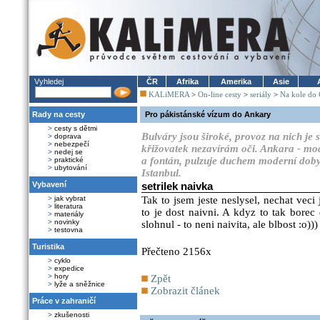
Vyhledej
ČR
Afrika
Amerika
Asie
KALiMERA
>
On-line cesty
>
seriály
>
Na kole do 
Rady na cesty
Pro pákistánské vízum do Ankary
>
cesty s dětmi
Bulváry jsou široké, provoz na nich je
>
doprava
>
nebezpečí
křižovatek nezavírám oči. Ankara - mo
>
nedej se
a fontán, pulzuje duchem moderní doby.
>
praktické
>
ubytování
Istanbul.
Vybavení
setrilek naivka
>
jak vybrat
Tak to jsem jeste neslysel, nechat veci 
>
literatura
to je dost naivni. A kdyz to tak bore
>
materiály
>
novinky
slohnul - to neni naivita, ale blbost :o)))
>
testovna
Turistika
Přečteno 2156x
>
cyklo
>
expedice
>
hory
Zpět
>
lyže a sněžnice
Zobrazit článek
Práce v zahraničí
>
zkušenosti