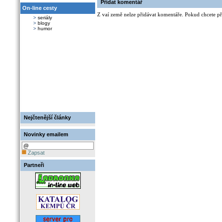
Přidat komentář
On-line cesty
Z vaí země nelze přidávat komentáře. Pokud chcete při
>
seriály
>
blogy
>
humor
Nejčtenější články
Novinky emailem
Zapsat
Partneři