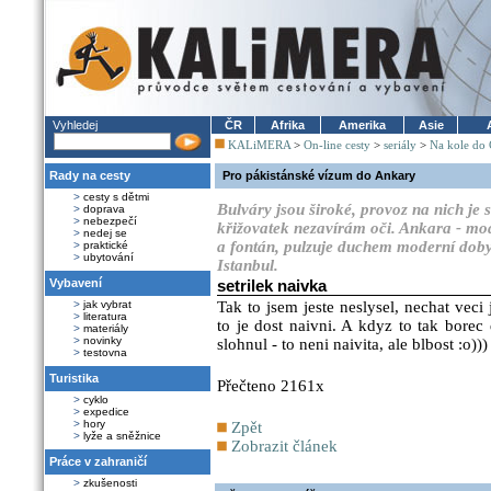
Vyhledej
ČR
Afrika
Amerika
Asie
KALiMERA
>
On-line cesty
>
seriály
>
Na kole do 
Rady na cesty
Pro pákistánské vízum do Ankary
>
cesty s dětmi
Bulváry jsou široké, provoz na nich je
>
doprava
>
nebezpečí
křižovatek nezavírám oči. Ankara - mo
>
nedej se
a fontán, pulzuje duchem moderní doby.
>
praktické
>
ubytování
Istanbul.
Vybavení
setrilek naivka
>
jak vybrat
Tak to jsem jeste neslysel, nechat veci 
>
literatura
to je dost naivni. A kdyz to tak bore
>
materiály
>
novinky
slohnul - to neni naivita, ale blbost :o)))
>
testovna
Turistika
Přečteno 2161x
>
cyklo
>
expedice
>
hory
Zpět
>
lyže a sněžnice
Zobrazit článek
Práce v zahraničí
>
zkušenosti