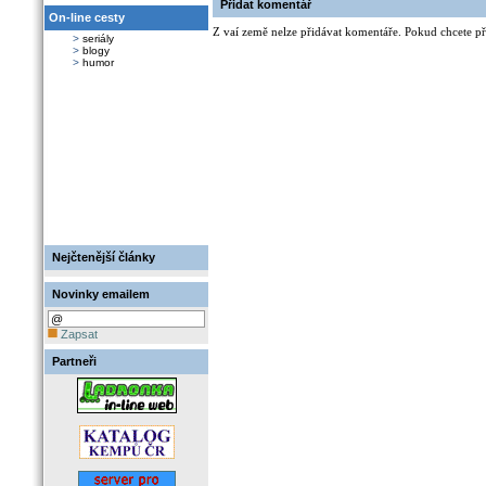
Přidat komentář
On-line cesty
Z vaí země nelze přidávat komentáře. Pokud chcete při
>
seriály
>
blogy
>
humor
Nejčtenější články
Novinky emailem
Zapsat
Partneři