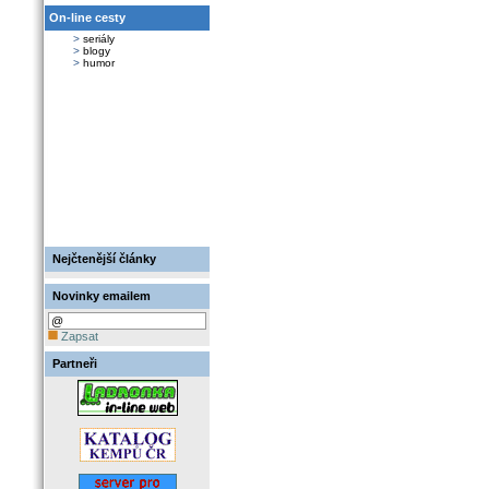
On-line cesty
>
seriály
>
blogy
>
humor
Nejčtenější články
Novinky emailem
Zapsat
Partneři