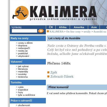
Vyhledej
ČR
Afrika
Amerika
Asie
KALiMERA
>
On-line cesty
>
seriály
>
Austrálií na
Rady na cesty
Let s koly až do Austrálie
>
cesty s dětmi
Naše cesta z Ostravy do Perthu vedla s 
>
doprava
>
nebezpečí
Celý let byl více než pohodový a po cel
>
nedej se
hvězda, ačkoliv jsme očekávali problém
>
praktické
>
ubytování
Vybavení
Přečteno 1468x
>
jak vybrat
>
literatura
>
materiály
Zpět
>
novinky
Zobrazit článek
>
testovna
Turistika
>
cyklo
Přidat komentář
>
expedice
>
hory
Z vaí země nelze přidávat komentáře. Pokud chcete při
>
lyže a sněžnice
Práce v zahraničí
>
zkušenosti