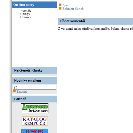
On-line cesty
Zpět
Zobrazit článek
>
seriály
>
blogy
>
humor
Přidat komentář
Z vaí země nelze přidávat komentáře. Pokud chcete při
Nejčtenější články
Novinky emailem
Zapsat
Partneři