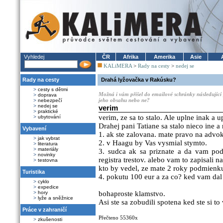
Vyhledej
ČR
Afrika
Amerika
Asie
KALiMERA
>
Rady na cesty
>
nedej se
Rady na cesty
Drahá lyžovačka v Rakúsku?
>
cesty s dětmi
Možná i vám přišel do emailové schránky následující 
>
doprava
jeho obsahu nebo ne?
>
nebezpečí
>
nedej se
verim
>
praktické
verim, ze sa to stalo. Ale uplne inak a u
>
ubytování
Drahej pani Tatiane sa stalo nieco ine a 
Vybavení
1. ak ste zalovana. mate pravo na advok
>
jak vybrat
2. v Haagu by Vas vysmial stymto.
>
literatura
>
materiály
3. sudca ak sa priznate a da vam po
>
novinky
registra trestov. alebo vam to zapisali 
>
testovna
kto by vedel, ze mate 2 roky podmienk
Turistika
4. pokutu 100 eur a za co? ked vam dal
>
cyklo
>
expedice
>
hory
bohaproste klamstvo.
>
lyže a sněžnice
Asi ste sa zobudili spotena ked ste si t
Práce v zahraničí
Přečteno 55360x
>
zkušenosti