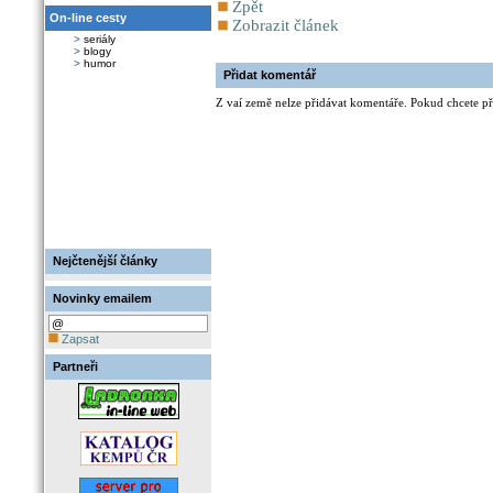
Zpět
On-line cesty
Zobrazit článek
>
seriály
>
blogy
>
humor
Přidat komentář
Z vaí země nelze přidávat komentáře. Pokud chcete při
Nejčtenější články
Novinky emailem
Zapsat
Partneři