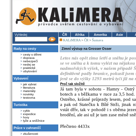
Vyhledej
ČR
Afrika
Amerika
Asie
KALiMERA
>
ČR
>
Šumava
Rady na cesty
Zimní výstup na Grosser Osser
>
cesty s dětmi
Letos nás opět zima šetří a sněhu je po
>
doprava
>
nebezpečí
se ve sněhu a k tomu vylézt na nějakou
>
nedej se
nadmořských výšek, v našem případě Š
>
praktické
>
ubytování
definitivně padly hranice, pokusil jse
jenž se do výšky 1293 metrů tyčí již na
Vybavení
Proč tak složitě
>
jak vybrat
>
literatura
Já tam byla v sobotu - Hamry - Ostrý 
>
materiály
botech a s běžkama v ruce za 3,5 hod.
>
novinky
>
testovna
Ostrého, krásné průjezdy lesem, pod 
a pak od Statečku k Bílé Strži, jinak 
Turistika
vstát dřív, tak v pohodě i s oběma jez
>
cyklo
>
expedice
brodění, ale asi už je tam zase méně sně
>
hory
>
lyže a sněžnice
Přečteno 4433x
Práce v zahraničí
>
zkušenosti