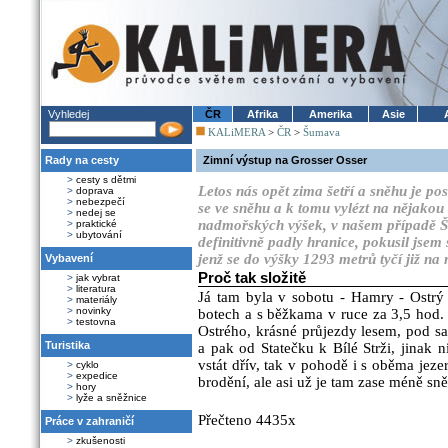
Vyhledej
ČR
Afrika
Amerika
Asie
KALiMERA
>
ČR
>
Šumava
Rady na cesty
Zimní výstup na Grosser Osser
>
cesty s dětmi
Letos nás opět zima šetří a sněhu je po
>
doprava
>
nebezpečí
se ve sněhu a k tomu vylézt na nějakou
>
nedej se
nadmořských výšek, v našem případě Š
>
praktické
>
ubytování
definitivně padly hranice, pokusil jse
jenž se do výšky 1293 metrů tyčí již na
Vybavení
Proč tak složitě
>
jak vybrat
>
literatura
Já tam byla v sobotu - Hamry - Ostrý 
>
materiály
>
novinky
botech a s běžkama v ruce za 3,5 hod.
>
testovna
Ostrého, krásné průjezdy lesem, pod 
Turistika
a pak od Statečku k Bílé Strži, jinak 
vstát dřív, tak v pohodě i s oběma jez
>
cyklo
>
expedice
brodění, ale asi už je tam zase méně sně
>
hory
>
lyže a sněžnice
Přečteno 4435x
Práce v zahraničí
>
zkušenosti