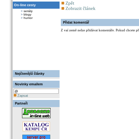
Zpět
On-line cesty
Zobrazit článek
>
seriály
>
blogy
>
humor
Přidat komentář
Z vaí země nelze přidávat komentáře. Pokud chcete při
Nejčtenější články
Novinky emailem
Zapsat
Partneři