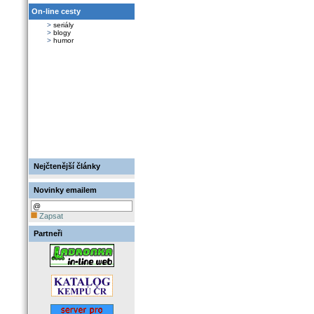
On-line cesty
>
seriály
>
blogy
>
humor
Nejčtenější články
Novinky emailem
Zapsat
Partneři