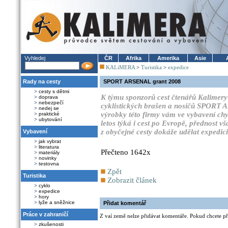
Vyhledej
ČR
Afrika
Amerika
Asie
KALiMERA
>
Turistika
>
expedice
Rady na cesty
SPORT ARSENAL grant 2008
>
cesty s dětmi
K týmu sponzorů cest čtenářů Kalimery s
>
doprava
>
nebezpečí
cyklistických brašen a nosičů SPORT A
>
nedej se
výrobky této firmy vám ve vybavení chy
>
praktické
>
ubytování
letos týká i cest po Evropě, přednost v
z obyčejné cesty dokáže udělat expedici
Vybavení
>
jak vybrat
>
literatura
Přečteno 1642x
>
materiály
>
novinky
>
testovna
Zpět
Turistika
Zobrazit článek
>
cyklo
>
expedice
>
hory
>
lyže a sněžnice
Přidat komentář
Práce v zahraničí
Z vaí země nelze přidávat komentáře. Pokud chcete při
>
zkušenosti